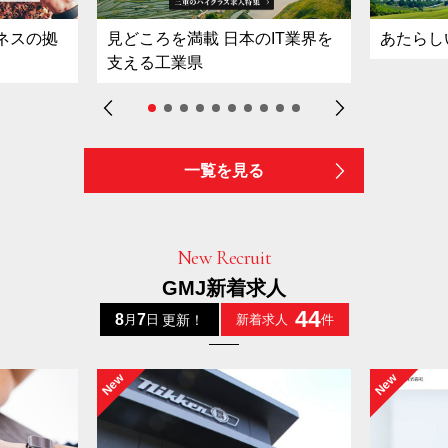
ネスの拠
見どころを満載 日本のIT業界を
あたらし
支える工業県
一覧を見る
New Recruit
GMJ新着求人
44
8
7
更新！
月
日
新着求人
件
New
New