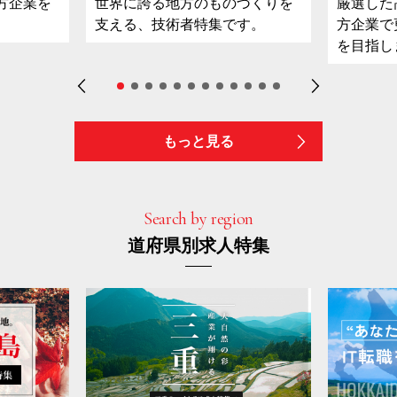
方企業を
世界に誇る地方のものづくりを
厳選した
支える、技術者特集です。
方企業で
を目指し
もっと見る
Search by region
道府県別求人特集