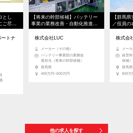
ロとし
【将来の幹部候補】バッテリー
【群馬県
にご尽力
事業の業務改善・自動化推進／
／役員の
年休125日
牽引
パートナ
株式会社LUC
株式会社
メーカー（その他）
メーカ
バッテリー事業部の業務改
経営幹
善担当（将来の幹部候補）
候補）
群馬県
群馬県
400万円~600万円
600万
経
遇
他の求人を探す