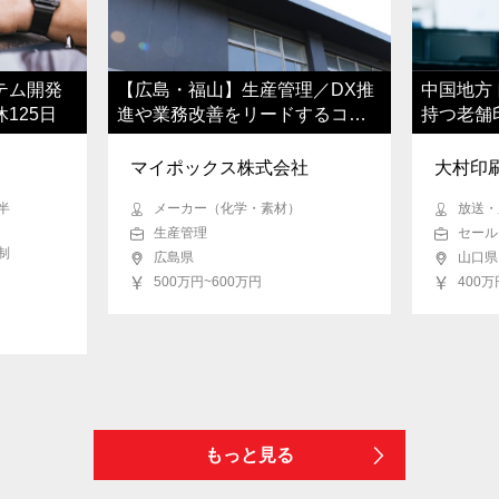
テム開発
【広島・福山】生産管理／DX推
中国地方
125日
進や業務改善をリードするコア
持つ老舗
人材へ
ンジニア
マイポックス株式会社
大村印
半
メーカー（化学・素材）
放送・
生産管理
セール
制
広島県
山口県
500万円~600万円
400万
もっと見る