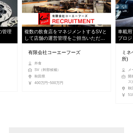
の管理
複数の飲食店をマネジメントするSVと
車載用
して店舗の運営管理をご担当いただき
プロジ
ます
躍いた
有限会社コーエーフーズ
ミネ
所)
外食
SV（幹部候補）
メ
秋田県
開
ス)
400万円~500万円
秋
5