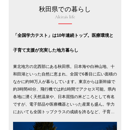
秋田県での暮らし
Akita's life
「全国学力テスト」は10年連続トップ。医療環境と
子育て支援が充実した地方暮らし
東北地方の北西部にある秋田県。日本海や白神山地、十
和田湖といった自然に恵まれ、全国で6番目に広い面積の
なかに約98万人が暮らしています。東京からは新幹線で
約3時間40分、飛行機では約1時間でアクセス可能。県内
各地に湧く天然温泉や、日本屈指の米どころとして有名
ですが、電子部品や医療機器といった産業も盛ん。学力
においても全国トップクラスの成績を誇るなど、子育て
世帯にとっても魅力的な環境が整っています。また、物
価が低いため、新鮮でおいしい県内産の米。海・山の幸