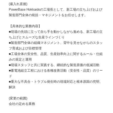
(雇入れ直後)
PowerBase Hokkaidoの工場長として、新工場の立ち上げおよび
製造部門全体の統括・マネジメントをお任せします。
【具体的な業務内容】
■現場の先頭に立って自ら手を動かしながら進める、新工場の立
ち上げとスムーズな生産ラインづくり
■製造部門全体の組織マネジメント、背中を見せながらのスタッ
フ育成および目標管理
■工場全体の安全性、品質、生産効率向上に関するルール・仕組
みの策定と運用
■現場スタッフと共に実践する、継続的な製造原価の低減活動
■蓄電池組立工程における各種改善活動（安全性・品質）のリー
ド
■重大な不具合・トラブル発生時の現場対応と根本原因の究明、
解決
(変更の範囲)
会社の定める業務