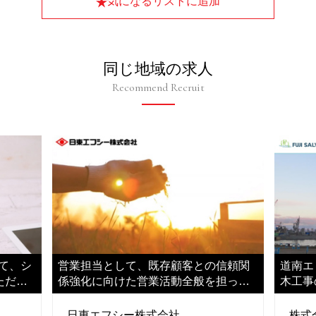
気になるリストに追加
同じ地域の求人
Recommend Recruit
て、シ
営業担当として、既存顧客との信頼関
道南エ
ただき
係強化に向けた営業活動全般を担って
木工事
いただきます
ただき
日東エフシー株式会社
株式