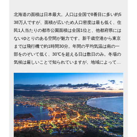
北海道の面積は日本最大。人口は全国で8番目に多い約5
38万人ですが、面積が広いため人口密度は最も低く、住
民1人当たりの都市公園面積は全国1位と、他都府県には
ないゆとりのある空間が魅力です。新千歳空港から東京
までは飛行機で約1時間30分。年間の平均気温は南の一
部をのぞいて低く、30℃を超える日は数日のみ。冬場の
気候は厳しいことで知られていますが、地域によって環
境は異なります。知床、函館、十勝、石狩など道内のい
たるところにある雄大な自然や、新鮮な海の幸・乳製品
など、観光地として人気の高い北海道ですが、「都道府
県魅力度ランキング」で10年連続トップ（2018）。生活
するうえでも魅力にあふれている北海道の移住に役立つ
情報を、札幌市、旭川市、函館市を中心にご紹介しま
す。