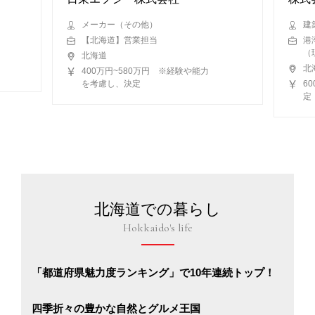
メーカー（その他）
建
【北海道】営業担当
港
（
北海道
北
400万円~580万円 ※経験や能力
を考慮し、決定
6
定
北海道での暮らし
Hokkaido's life
「都道府県魅力度ランキング」で10年連続トップ！
四季折々の豊かな自然とグルメ王国