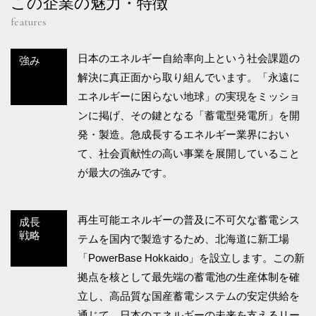
この企業の魅力・特徴
features
日本のエネルギー自給率向上という社会課題の
強み
解決に真正面から取り組んでいます。「永遠に
エネルギーに困らない地球」の実現をミッショ
ンに掲げ、その鍵となる「蓄電型発電所」を開
発・製造。急成長するエネルギー業界におい
て、社会貢献性の高い事業を展開していること
が最大の強みです。
再生可能エネルギーの普及に不可欠な蓄電シス
成長
戦略
テムを国内で製造するため、北海道に新工場
「PowerBase Hokkaido」を設立します。この新
拠点を核として最先端の蓄電池の生産体制を確
立し、高品質な国産蓄電システムの安定供給を
通じて、日本のエネルギーの未来を支えるリー