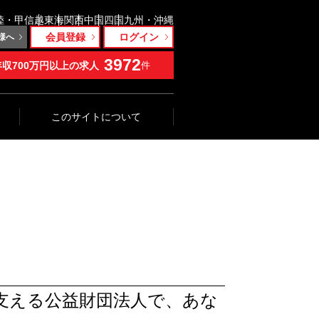
陸・甲信越
東海
関西
中国
四国
九州・沖縄
会員登録
ログイン
様へ
3972
年収700万円以上の求人
件
このサイトについて
支える公益財団法人で、あな