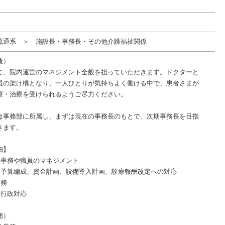
流通系 ＞ 施設長・事務長・その他介護福祉関係
後）
て、院内運営のマネジメント全般を担っていただきます。ドクターと
員の架け橋となり、一人ひとりが気持ちよく働ける中で、患者さまが
療・治療を受けられるようご尽力ください。
は事務部に所属し、まずは現在の事務長のもとで、次期事務長を目指
きます。
細】
の事務や職員のマネジメント
、予算編成、資金計画、設備導入計画、診療報酬改定への対応
業務
、行政対応
囲）