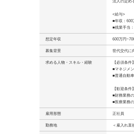
法人の定め
<給与>
■年収：600
■残業手当
想定年収
600万円~7
募集背景
世代交代に
求める人物・スキル・経験
【必須条件
■マネジメ
■普通自動
【歓迎条件
■財務業務
■医療業務
雇用形態
正社員
勤務地
＜雇入れ直