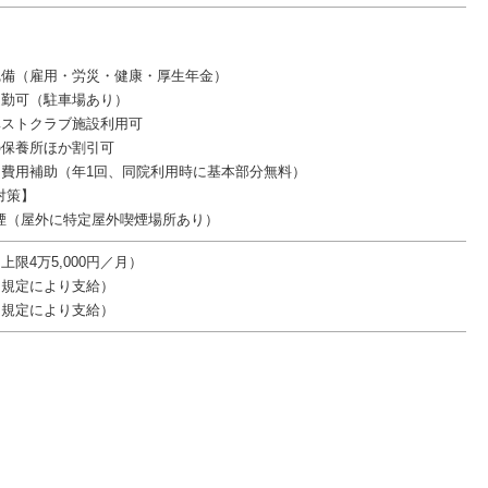
完備（雇用・労災・健康・厚生年金）
通勤可（駐車場あり）
ベストクラブ施設利用可
の保養所ほか割引可
ク費用補助（年1回、同院利用時に基本部分無料）
対策】
煙（屋外に特定屋外喫煙場所あり）
上限4万5,000円／月）
（規定により支給）
（規定により支給）