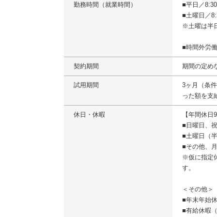
勤務時間（就業時間）
■平日／8:3
■土曜日／8:3
※土曜は半
■時間外労
契約期間
期間の定め
試用期間
3ヶ月（条
った額を支
休日・休暇
【年間休日9
■日曜日、
■土曜日（
■その他、
※仮に指定
す。
＜その他＞
■年末年始
■有給休暇（