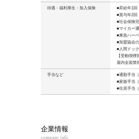
待遇・福利厚生・加入保険
■昇給年1回
■賞与年2回
■社会保険
■マイカー
■東急ハー
■加盟協会
■人間ドッ
【受動喫煙
屋内全面禁
手当など
■通勤手当（
■家族手当
■住居手当
企業情報
company info