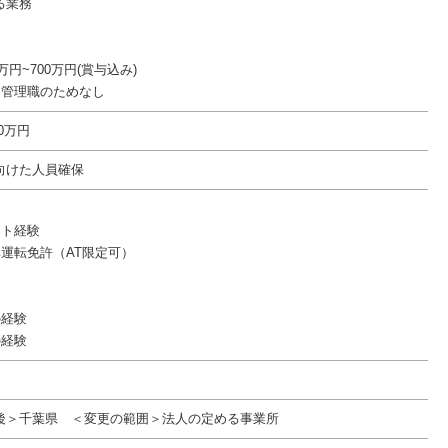
る業務
万円~700万円(賞与込み)
：管理職のためなし
00万円
向けた人員確保
】
ント経験
車運転免許（AT限定可）
】
の経験
の経験
後＞千葉県 ＜変更の範囲＞法人の定める事業所