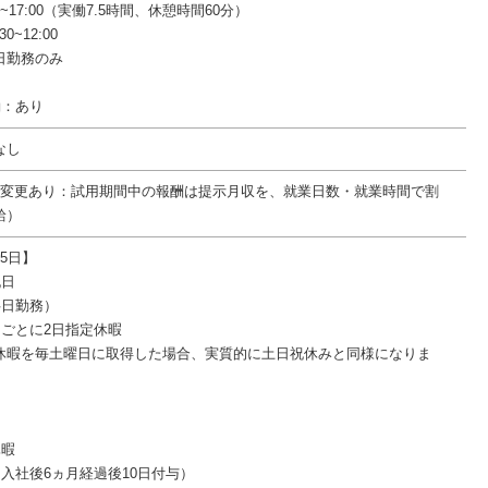
0~17:00（実働7.5時間、休憩時間60分）
0~12:00
日勤務のみ
働：あり
なし
件変更あり：試用期間中の報酬は提示月収を、就業日数・就業時間で割
給）
5日】
祝日
半日勤務）
月ごとに2日指定休暇
休暇を毎土曜日に取得した場合、実質的に土日祝休みと同様になりま
休暇
入社後6ヵ月経過後10日付与）