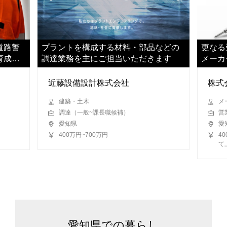
道路警
プラントを構成する材料・部品などの
更なる
育成ま
調達業務を主にご担当いただきます
メーカ
いただ
近藤設備設計株式会社
株式
建築・土木
メ
調達（一般~課長職候補）
営
愛知県
愛
400万円~700万円
4
て
愛知県での暮らし