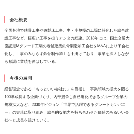
-
会社概要
全国各地で鉄骨工事や鋼製床工事、中・小規模の工場に特化した総合建
設工事など、幅広い工事を担うアシタカ総建。2018年には、国土交通大
臣認定Mグレード工場の老舗建築鉄骨製造加工会社をM&Aにより子会社
化し、工事のみならず鉄骨制作加工も手掛けており、事業を拡大しなが
ら順調に業績を伸ばしている。
今後の展開
経営理念である「もっといい会社に」を目指し、事業領域の拡大を図る
100年成長する企業づくり、内部競争し自己進化できるグループ企業の
規模拡大など、2030年ビジョン「世界で活躍できるグレートカンパニ
ー」の実現に取り組み、総合的な能力を持ち合わせた価値のあるいい会
社へと成長を続けていく。