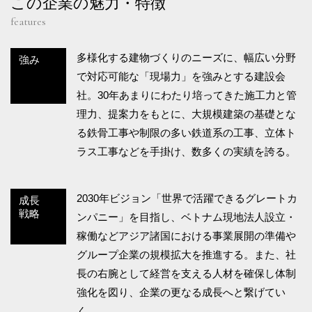
この企業の魅力・特徴
features
多様化する建物づくりのニーズに、幅広い分野
強み
で対応可能な「現場力」を強みとする建設会
社。30年あまりにわたり培ってきた施工力と管
理力、提案力をもとに、大規模建築の基礎とな
る鉄骨工事や制限の多い鉄道系の工事、立体ト
ラス工事などを手掛け、数多くの実績を誇る。
2030年ビジョン「世界で活躍できるグレートカ
成長
戦略
ンパニー」を目指し、ベトナム現地法人設立・
稼働などアジア諸国における事業展開の準備や
グループ企業の規模拡大を推進する。また、社
長の右腕として経営を支える人材を確保し体制
強化を図り、企業の更なる成長へと繋げてい
く。