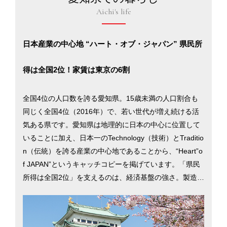
Aichi's life
日本産業の中心地 “ハート・オブ・ジャパン” 県民所
得は全国2位！家賃は東京の6割
全国4位の人口数を誇る愛知県。15歳未満の人口割合も
同じく全国4位（2016年）で、若い世代が増え続ける活
気ある県です。愛知県は地理的に日本の中心に位置して
いることに加え、日本一のTechnology（技術）とTraditio
n（伝統）を誇る産業の中心地であることから、“Heart”o
f JAPAN”というキャッチコピーを掲げています。「県民
所得は全国2位」を支えるのは、経済基盤の強さ。製造品
出荷額では40年連続日本一を誇ります。住宅地の平均地
価は東京の約3割以下で家賃は6割以下。「消費者物価地
域差指数」は98.4で、全国的にみても物価が安いことが