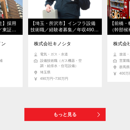
社】採用
【埼玉・所沢市】インフラ設備
【前橋・
／東証上
技術職／経験者募集／年収490万
（幹部候
円~
界経験不
イン
株式会社キノシタ
株式会
電気・ガス・水道
放送・
補
設備技術職（ガス機器・空
営業職
調・給排水・住宅設備）
群馬県
埼玉県
400万
490万円~730万円
もっと見る