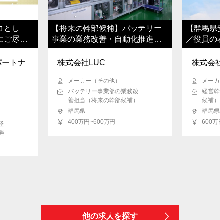
ロとし
【将来の幹部候補】バッテリー
【群馬県
にご尽力
事業の業務改善・自動化推進／
／役員の
年休125日
牽引
パートナ
株式会社LUC
株式会社
メーカー（その他）
メーカ
バッテリー事業部の業務改
経営幹
善担当（将来の幹部候補）
候補）
群馬県
群馬県
400万円~600万円
600万
経
遇
他の求人を探す