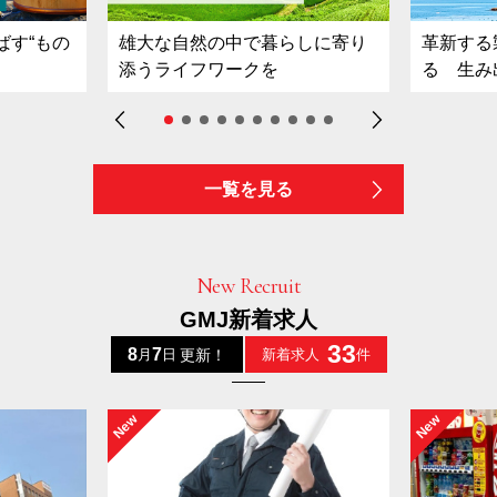
ばす“もの
雄大な自然の中で暮らしに寄り
革新する
添うライフワークを
る 生み
一覧を見る
New Recruit
GMJ新着求人
33
8
7
更新！
月
日
新着求人
件
New
New