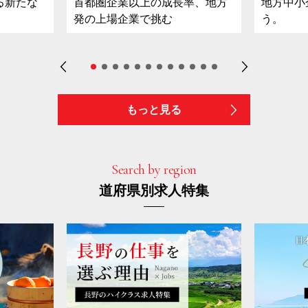
る新たな
首都圏企業以上の成長率、地方
地方中小
発の上場企業で挑む
う。
もっと見る
Search by region
道府県別求人特集