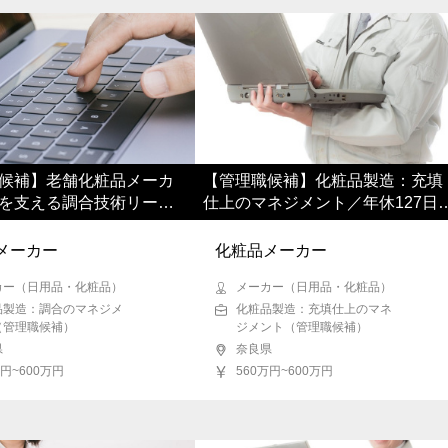
候補】老舗化粧品メーカ
【管理職候補】化粧品製造：充填
を支える調合技術リーダ
仕上のマネジメント／年休127日
転勤なし
メーカー
化粧品メーカー
カー（日用品・化粧品）
メーカー（日用品・化粧品）
品製造：調合のマネジメ
化粧品製造：充填仕上のマネ
（管理職候補）
ジメント（管理職候補）
県
奈良県
万円~600万円
560万円~600万円