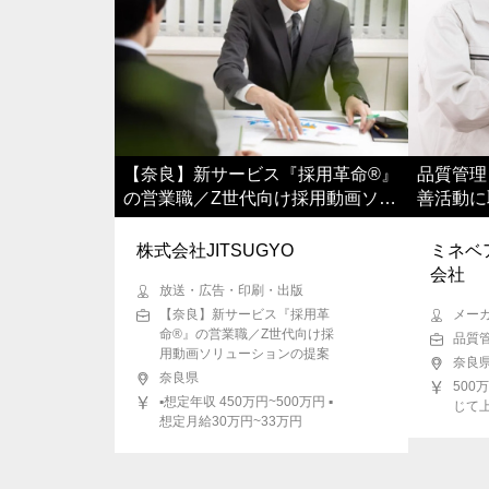
【奈良】新サービス『採用革命®』
品質管理
の営業職／Z世代向け採用動画ソリ
善活動に
ューションの提案
献してい
株式会社JITSUGYO
ミネベ
会社
放送・広告・印刷・出版
【奈良】新サービス『採用革
メー
命®』の営業職／Z世代向け採
品質
用動画ソリューションの提案
奈良
奈良県
500
▪️想定年収 450万円~500万円 ▪️
じて
想定月給30万円~33万円