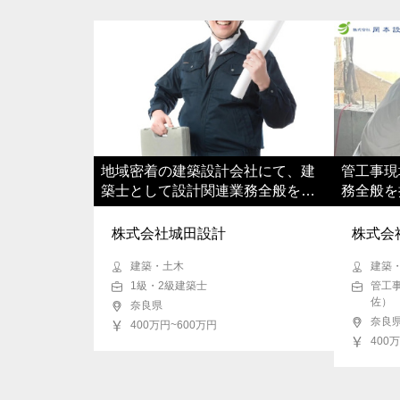
地域密着の建築設計会社にて、建
管工事現
築士として設計関連業務全般をご
務全般を
担当いただきます
支えてい
株式会社城田設計
株式会
建築・土木
建築
1級・2級建築士
管工
佐）
奈良県
奈良
400万円~600万円
400