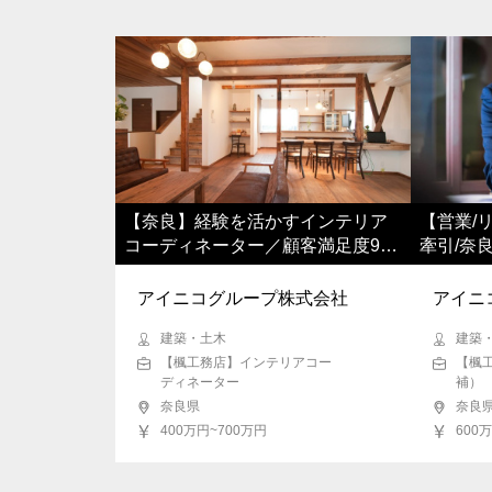
三重県
滋賀県
京都府
大阪
徳島県
香川県
愛媛県
高知
海外
【奈良】経験を活かすインテリア
【営業/
コーディネーター／顧客満足度9
牽引/奈
8%
アイニコグループ株式会社
アイニ
建築・土木
建築
【楓工務店】インテリアコー
【楓
ディネーター
補）
奈良県
奈良
400万円~700万円
600