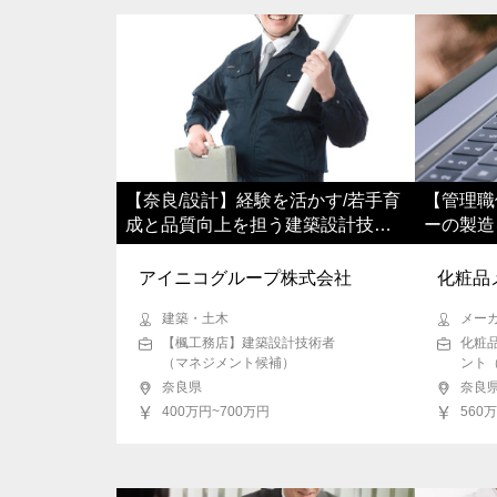
【奈良/設計】経験を活かす/若手育
【管理職
成と品質向上を担う建築設計技術
ーの製造
者
ー
アイニコグループ株式会社
化粧品
建築・土木
メー
【楓工務店】建築設計技術者
化粧
（マネジメント候補）
ント
奈良県
奈良
400万円~700万円
560