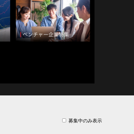
資格取得支援・手当てあり
転勤なし
フレックス勤務可能
語学を活かす
援・託児所あり
管理職登用あり
2年連続 増収・増益
県
栃木県
群馬県
埼玉県
募集中のみ表示
県
岐阜県
静岡県
愛知県