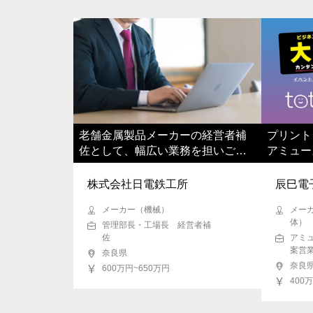
老舗金属製品メーカーの経営者補
プリント
佐として、幅広い業務を担いご活
アミュー
躍いただきます
般をご担
株式会社日電鉄工所
辰巳電
メーカー（機械）
メー
体）
管理部長・工場長 経営者補
佐
アミ
案営
奈良県
奈良
600万円~650万円
400