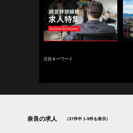
注目キーワード
マネジメント経験歓迎
設立50年以上
地方から世界へ
設立30年以上
月
業界トップシェア
女性活躍中
リ
日本・世界唯一の技術あり
5年連続 増収
MBA歓迎
北海道
青森県
奈良の求人
（37件中 1-9件を表示）
千葉県
東京都
神奈川県
新