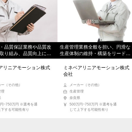
・品質保証業務や品質改
生産管理業務全般を担い、円滑な
取り組み、品質向上に貢
生産体制の維持・構築をリードし
ただきます
ていただきます
アリニアモーション株式
ミネベアリニアモーション株式
会社
カー（その他）
メーカー（その他）
管理
生産管理
県
奈良県
万円~750万円 ※選考を通
500万円~750万円 ※選考を通
上下する可能性有り
じて上下する可能性有り