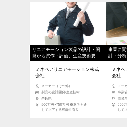
リニアモーション製品の設計・開
事業に関
発から試作・評価、生産技術要素
計・分析
までお任せします
をご担当
ミネベアリニアモーション株式
ミネベ
会社
会社
メーカー（その他）
メー
製品の設計開発/生産技術
事業
奈良県
奈良
500万円~750万円 ※選考を通
500
じて上下する可能性有り
じて