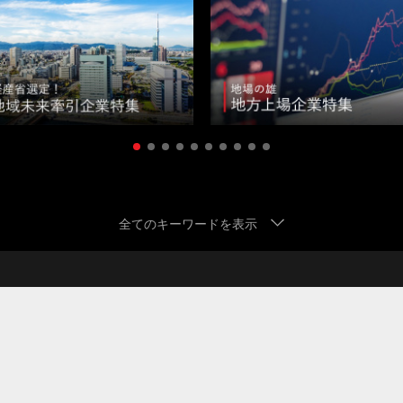
地域密着型経営
資格保持者歓迎
バイク・車通勤可能
全てのキーワードを表示
平均残業20時間以内
社宅・家賃補助制度あり
経営幹部候補
モート勤務OK
地域トップシェア
先端IT技術活用
育児支
・増益
中途入社50％以上
ストックオプションあり
女性
岩手県
宮城県
秋田県
山形県
福島県
茨城
潟県
富山県
石川県
福井県
山梨県
長野