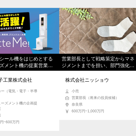
シール機をはじめとする
営業部長として戦略策定からマネ
ズメント機の提案営業全
ジメントまでを担い、部門強化に
当いただきます
貢献いただきます
子工業株式会社
株式会社ニッショウ
カー（電気・電子・半導
小売
営業部長（将来の役員候補）
ューズメント機の企画提
奈良県
業
600万円~1,000万円
県
万円~600万円