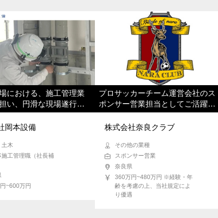
場における、施工管理業
プロサッカーチーム運営会社のス
担い、円滑な現場遂行を
ポンサー営業担当としてご活躍い
ただきます
ただきます
社岡本設備
株式会社奈良クラブ
・土木
その他の業種
事施工管理職（社長補
スポンサー営業
奈良県
県
360万円~480万円 ※経験・年
万円~600万円
齢を考慮の上、当社規定によ
り優遇