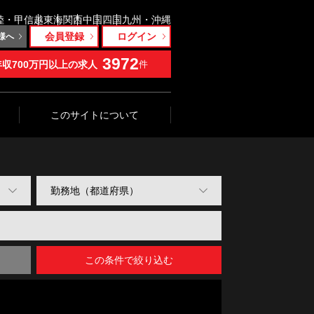
陸・甲信越
東海
関西
中国
四国
九州・沖縄
会員登録
ログイン
様へ
3972
年収700万円以上の求人
件
このサイトについて
この条件で絞り込む