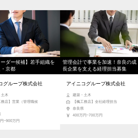
府
兵庫県
奈良県
和歌山県
鳥取県
島根
県
福岡県
佐賀県
長崎県
熊本県
大分県
リーダー候補】若手組織を
管理会計で事業を加速！奈良の成
良・京都
長企業を支える経理担当募集
コグループ株式会社
アイニコグループ株式会社
・土木
建築・土木
工務店】営業（管理職候
【楓工務店】全社経理担当
奈良県
県
400万円~700万円
万円~900万円