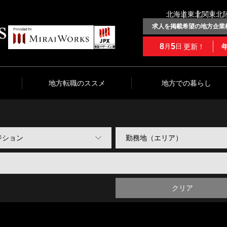
北海道
東北
関東
北
求人を掲載希望の地方企業
8
5
更新！
月
日
地方転職のススメ
地方での暮らし
クリア