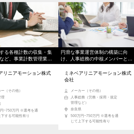
する各種計数の収集・集
円滑な事業運営体制の構築に向
など、事業計数管理業務
け、人事総務の中核メンバーとし
いただきます
てご活躍いただきます
アリニアモーション株式
ミネベアリニアモーション株式
会社
カー（その他）
メーカー（その他）
管理
人事総務（労務・採用・規定
管理など）
県
奈良県
万円~750万円 ※選考を通
上下する可能性有り
500万円~750万円 ※選考を通
じて上下する可能性有り