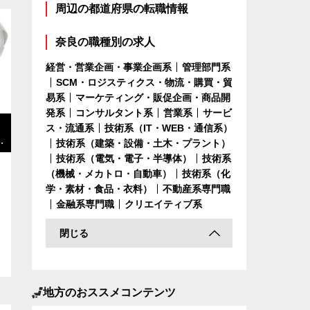
周辺の都道府県の転職情報
奈良の職種別の求人
経営・営業企画・事業企画系
管理部門系
SCM・ロジスティクス・物流・購買・貿
易系
マーケティング・販促企画・商品開
発系
コンサルタント系
営業系
サービ
ス・流通系
技術系（IT・WEB・通信系）
／
技術系（建築・設備・土木・プラント）
技術系（電気・電子・半導体）
技術系
（機械・メカトロ・自動車）
技術系（化
学・素材・食品・衣料）
不動産系専門職
金融系専門職
クリエイティブ系
閉じる
地方のおススメコンテンツ