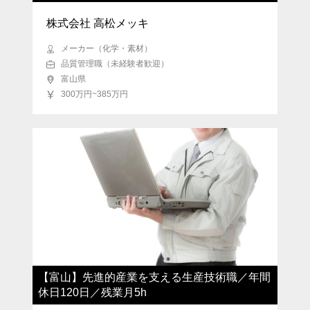
株式会社 高松メッキ
メーカー（化学・素材）
品質管理職（未経験者歓迎）
富山県
300万円~385万円
【富山】先進的産業を支える生産技術職／年間
休日120日／残業月5h