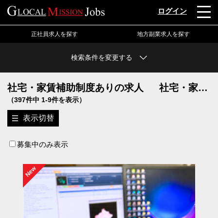
ログイン
正社員求人を探す
地方副業求人を探す
検索条件を変更する
社宅・家賃補助制度ありの求人
社宅・家賃補助制度あり
（397件中 1-9件を表示）
表示切替
この条件で絞り込む
クリア
募集中のみ表示
New
地図から探す
特集から探す