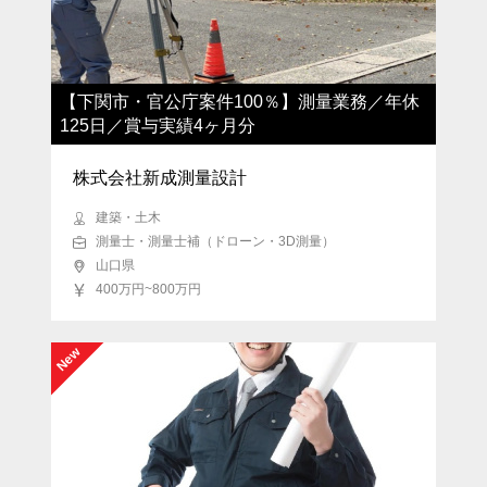
語学を活かす
業界トップシェア
女性活躍中
リモート勤務OK
地域トップシェア
先端IT技術活用
育児支援・託児所あり
【下関市・官公庁案件100％】測量業務／年休
125日／賞与実績4ヶ月分
日本・世界唯一の技術あり
5年連続 増収・増益
中途入社50％以上
ストックオプションあり
株式会社新成測量設計
女性管理職登用あり
2年連続 増収・増益
建築・土木
測量士・測量士補（ドローン・3D測量）
MBA歓迎
北海道
青森県
岩手県
山口県
400万円~800万円
宮城県
秋田県
山形県
福島県
茨城県
栃木県
群馬県
埼玉県
New
千葉県
東京都
神奈川県
新潟県
富山県
石川県
福井県
山梨県
長野県
岐阜県
静岡県
愛知県