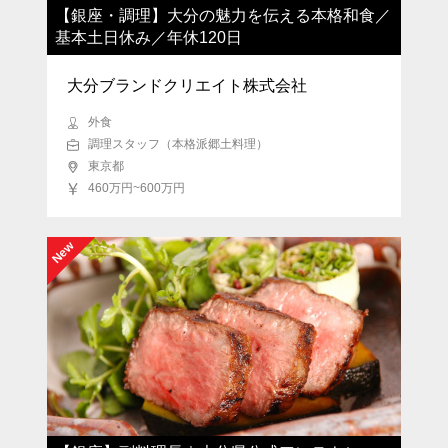
【銀座・調理】大分の魅力を伝える本格和食／
基本土日休み／年休120日
大分ブランドクリエイト株式会社
外食
調理スタッフ（本格派郷土料理）
東京都
460万円~600万円
New