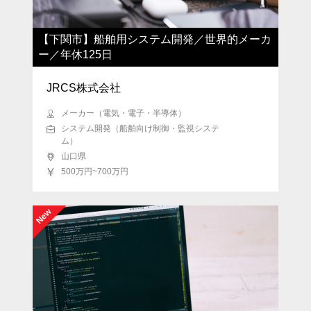
【下関市】船舶用システム開発／世界的メーカ
ー／年休125日
JRCS株式会社
メーカー（電気・電子・半導体）
システム開発（船舶向け制御・監視システ
ム）
山口県
500万円~700万円
New