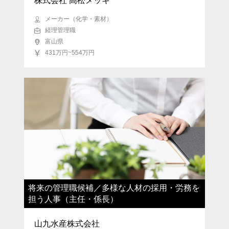
株式会社 高松メッキ
メーカー（化学・素材）
経理管理職
富山県
431万円~554万円
将来の管理職候補／多様な人材の採用・労務を
担う人事（主任・係長）
山九水産株式会社