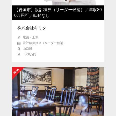
【岩国市】設計積算（リーダー候補）／年収80
0万円可／転勤なし
株式会社キリタ
建築・土木
設計積算担当（リーダー候補）
山口県
~800万円
New