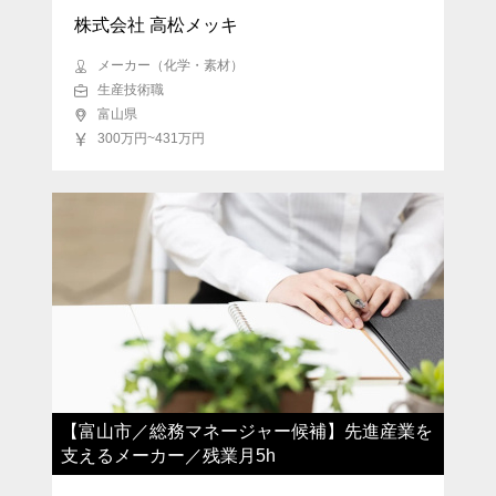
株式会社 高松メッキ
メーカー（化学・素材）
生産技術職
富山県
300万円~431万円
【富山市／総務マネージャー候補】先進産業を
支えるメーカー／残業月5h