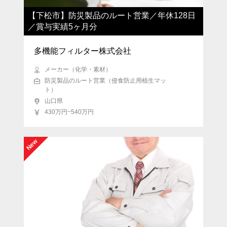
【下松市】防災製品のルート営業／年休128日
／賞与実績5ヶ月分
多機能フィルター株式会社
メーカー（化学・素材）
防災製品のルート営業（侵食防止用植生マッ
ト）
山口県
430万円~540万円
New