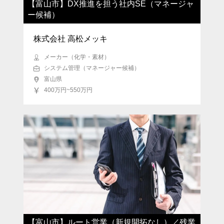
【富山市】DX推進を担う社内SE（マネージャ
ー候補）
株式会社 高松メッキ
メーカー（化学・素材）
システム管理（マネージャー候補）
富山県
400万円~550万円
【富山市】ルート営業（新規開拓なし）／残業