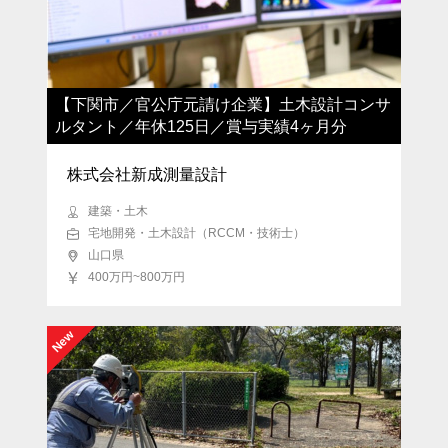
【下関市／官公庁元請け企業】土木設計コンサ
ルタント／年休125日／賞与実績4ヶ月分
株式会社新成測量設計
注目キーワード
建築・土木
宅地開発・土木設計（RCCM・技術士）
マネジメント経験歓迎
設立50年以上
全てのキーワードを表示
山口県
地域密着型経営
資格保持者歓迎
400万円~800万円
バイク・車通勤可能
資格取得支援・手当てあり
New
転勤なし
地方から世界へ
設立30年以上
月平均残業20時間以内
社宅・家賃補助制度あり
経営幹部候補
フレックス勤務可能