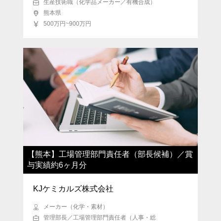
生産技術職（化学品メーカー／有機合成）
熊本県
500万円~900万円
【熊本】工場管理部門責任者（部長候補）／賞
与実績約6ヶ月分
KJケミカルズ株式会社
メーカー（化学・素材）
管理部長／工場管理部門責任者（人事・総