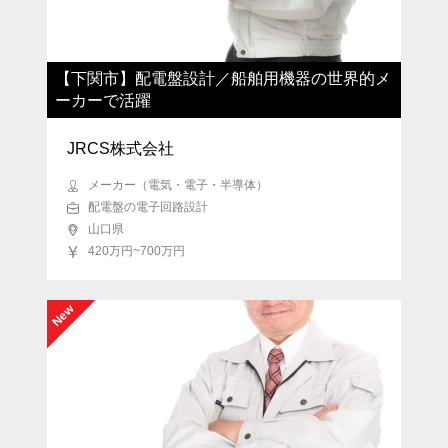
【下関市】配電盤設計／船舶用機器の世界的メ
ーカーで活躍
JRCS株式会社
メーカー（電気・電子・半導体）
配電盤の電子回路設計
山口県
420万円~700万円
New