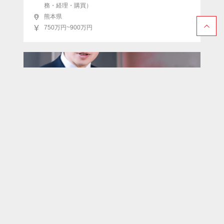
務・経理・購買）
熊本県
750万円~900万円
【総務部長】奈良時代から続く神社の変革期を
支える管理職
宗教法人 大山神社
団体・連合会・官公庁
総務部長