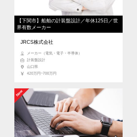
【下関市】船舶の計装盤設計／年休125日／世
界有数メーカー
JRCS株式会社
メーカー（電気・電子・半導体）
計装盤設計
山口県
420万円~700万円
New