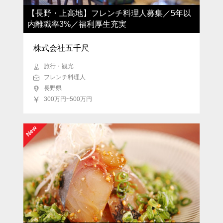
【長野・上高地】フレンチ料理人募集／5年以
内離職率3%／福利厚生充実
株式会社五千尺
旅行・観光
フレンチ料理人
長野県
300万円~500万円
New