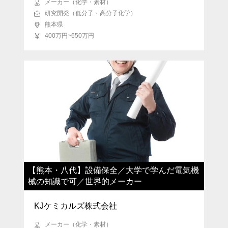
メーカー（化学・素材）
研究開発（低分子・高分子化学）
熊本県
400万円~650万円
【熊本・八代】設備保全／大学で学んだ電気機
械の知識で可／世界的メーカー
KJケミカルズ株式会社
メーカー（化学・素材）