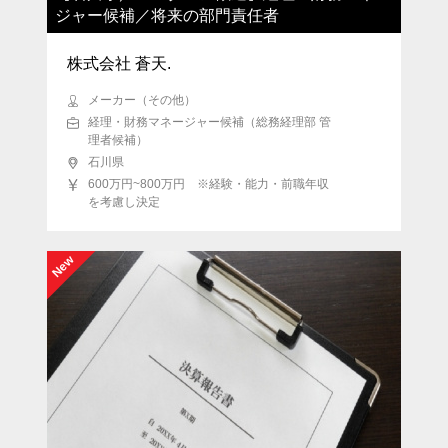
ジャー候補／将来の部門責任者
株式会社 蒼天.
メーカー（その他）
経理・財務マネージャー候補（総務経理部 管
理者候補）
石川県
600万円~800万円 ※経験・能力・前職年収
を考慮し決定
New