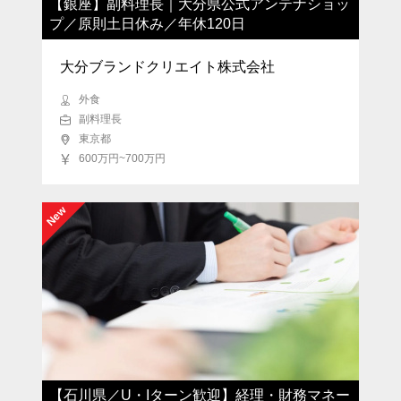
【銀座】副料理長｜大分県公式アンテナショッ
プ／原則土日休み／年休120日
大分ブランドクリエイト株式会社
外食
副料理長
東京都
600万円~700万円
New
【石川県／U・Iターン歓迎】経理・財務マネー