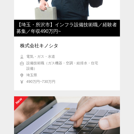
三重県
滋賀県
京都府
大阪府
兵庫県
奈良県
和歌山県
鳥取県
島根県
岡山県
広島県
山口県
【埼玉・所沢市】インフラ設備技術職／経験者
募集／年収490万円~
徳島県
香川県
愛媛県
高知県
株式会社キノシタ
福岡県
佐賀県
長崎県
熊本県
電気・ガス・水道
大分県
宮崎県
鹿児島県
沖縄県
設備技術職（ガス機器・空調・給排水・住宅
海外
設備）
埼玉県
490万円~730万円
New