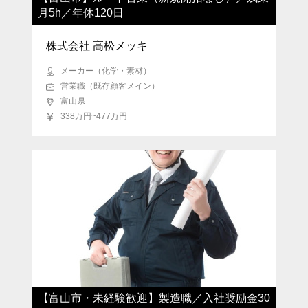
月5h／年休120日
株式会社 高松メッキ
メーカー（化学・素材）
営業職（既存顧客メイン）
富山県
338万円~477万円
【富山市・未経験歓迎】製造職／入社奨励金30