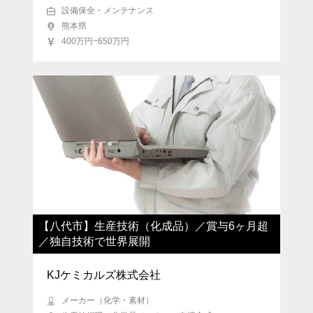
設備保全・メンテナンス
熊本県
400万円~650万円
【八代市】生産技術（化成品）／賞与6ヶ月超
／独自技術で世界展開
KJケミカルズ株式会社
メーカー（化学・素材）