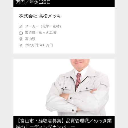
万円／年休120日
株式会社 高松メッキ
メーカー（化学・素材）
製造職（めっき工場）
富山県
292万円~431万円
【富山市・経験者募集】品質管理職／めっき業
界のリーディングカンパニー