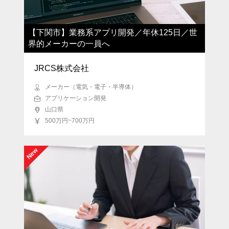
【下関市】業務系アプリ開発／年休125日／世
界的メーカーの一員へ
JRCS株式会社
メーカー（電気・電子・半導体）
アプリケーション開発
山口県
500万円~700万円
New