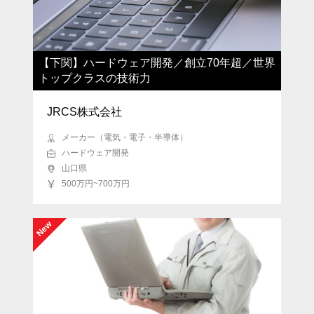
【下関】ハードウェア開発／創立70年超／世界
トップクラスの技術力
JRCS株式会社
メーカー（電気・電子・半導体）
ハードウェア開発
山口県
500万円~700万円
New