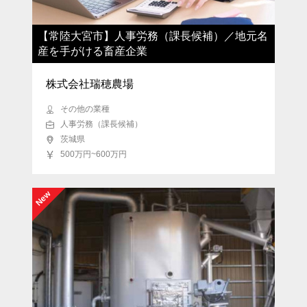
【常陸大宮市】人事労務（課長候補）／地元名
産を手がける畜産企業
株式会社瑞穂農場
その他の業種
人事労務（課長候補）
茨城県
500万円~600万円
New