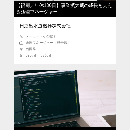
【福岡／年休130日】事業拡大期の成長を支え
る経理マネージャー
日之出水道機器株式会社
メーカー（その他）
経理マネージャー（総合職）
福岡県
690万円~870万円