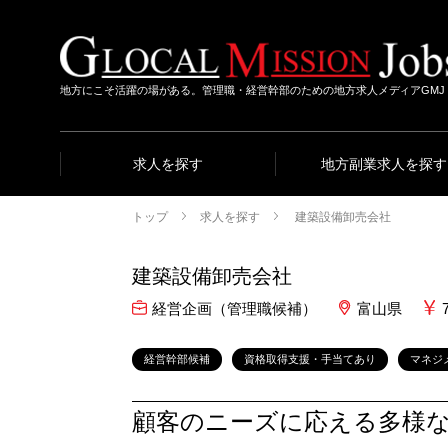
地方にこそ活躍の場がある。管理職・経営幹部のための地方求人メディアGMJ
求人を探す
地方副業求人を探す
トップ
求人を探す
建築設備卸売会社
建築設備卸売会社
経営企画（管理職候補）
富山県
経営幹部候補
資格取得支援・手当てあり
マネジ
顧客のニーズに応える多様