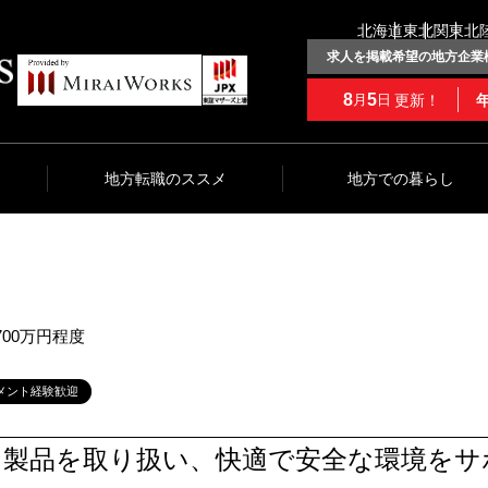
北海道
東北
関東
北
求人を掲載希望の地方企業
8
5
更新！
月
日
地方転職のススメ
地方での暮らし
700万円程度
メント経験歓迎
な製品を取り扱い、快適で安全な環境をサ