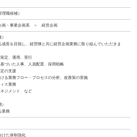
管理職候補）
企画・事業企画系 ＞ 経営企画
後）
る成長を目指し、経営陣と共に経営企画業務に取り組んでいただきま
の策定、運用、実行
に基づいた人事、人員配置、採用戦略
策定の支援
おける業務フロー・プロセスの分析、改善策の実施
フィス業務
マネジメント など
囲）
る業務
度
向けた体制強化