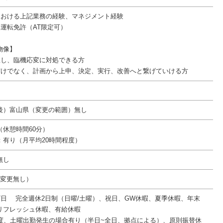
における上記業務の経験、マネジメント経験
車運転免許（AT限定可）
物像】
握し、臨機応変に対処できる方
だけでなく、計画から上申、決定、実行、改善へと繋げていける方
後）富山県（変更の範囲）無し
15（休憩時間60分）
：有り（月平均20時間程度）
無し
件変更無し）
27日 完全週休2日制（日曜/土曜）、祝日、GW休暇、夏季休暇、年末
リフレッシュ休暇、有給休暇
1度、土曜出勤発生の場合有り（半日~全日、拠点による）、原則振替休