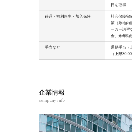
日を取得
待遇・福利厚生・加入保険
社会保険完
策（敷地内
ーカー講習
金、永年勤
手当など
通勤手当（上
（上限30,0
企業情報
company info