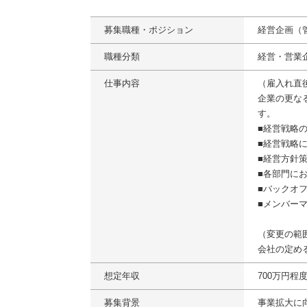
募集職種・ポジション
経営企画（
職種分類
経営・営業
仕事内容
（雇入れ直
企業の更な
す。
■経営戦略
■経営戦略
■経営方針
■各部門に
■バックオ
■メンバー
（変更の範
会社の定め
想定年収
700万円程
募集背景
事業拡大に