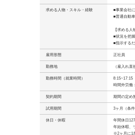
求める人物・スキル・経験
■事業会社
■普通自動
【求める人
■状況を把
■指示する
雇用形態
正社員
勤務地
（雇入れ直
勤務時間（就業時間）
8:15~17:
時間外労働
契約期間
期間の定め
試用期間
3ヶ月（条
休日・休暇
年間休日1
年始休暇、
※2ヶ月に