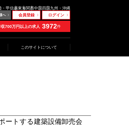
陸・甲信越
東海
関西
中国
四国
九州・沖縄
会員登録
ログイン
様へ
3972
年収700万円以上の求人
件
このサイトについて
ポートする建築設備卸売会