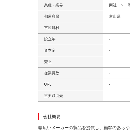
業種・業界
商社 ＞ 
都道府県
富山県
市区町村
-
設立年
-
資本金
-
売上
-
従業員数
-
URL
-
主要取引先
-
会社概要
幅広いメーカーの製品を提供し、顧客のあらゆ