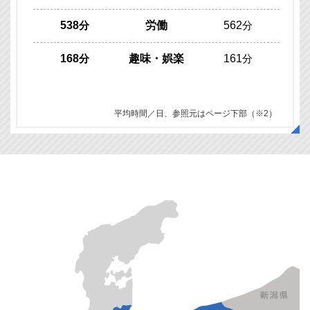
538
分
労働
562
分
168
分
趣味・娯楽
161
分
平均時間／日、参照元はページ下部（※2）