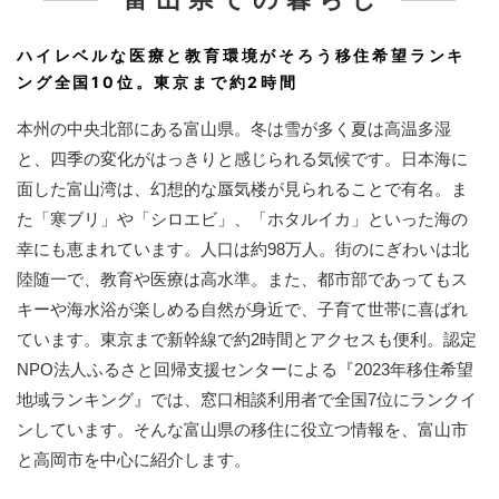
ハイレベルな医療と教育環境がそろう移住希望ランキ
ング全国10位。東京まで約2時間
本州の中央北部にある富山県。冬は雪が多く夏は高温多湿
と、四季の変化がはっきりと感じられる気候です。日本海に
面した富山湾は、幻想的な蜃気楼が見られることで有名。ま
た「寒ブリ」や「シロエビ」、「ホタルイカ」といった海の
幸にも恵まれています。人口は約98万人。街のにぎわいは北
陸随一で、教育や医療は高水準。また、都市部であってもス
キーや海水浴が楽しめる自然が身近で、子育て世帯に喜ばれ
ています。東京まで新幹線で約2時間とアクセスも便利。認定
NPO法人ふるさと回帰支援センターによる『2023年移住希望
地域ランキング』では、窓口相談利用者で全国7位にランクイ
ンしています。そんな富山県の移住に役立つ情報を、富山市
と高岡市を中心に紹介します。