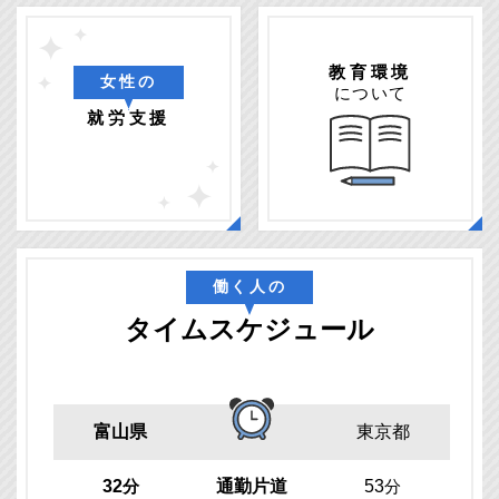
教育環境
女性の
について
就労支援
働く人の
タイムスケジュール
富山県
東京都
32
分
通勤片道
53
分