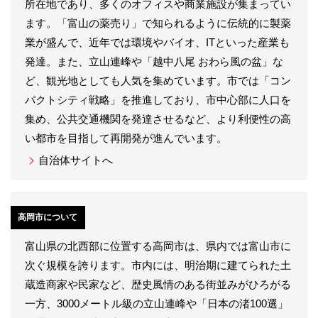
所在地であり、多くのオフィスや商業施設が集まってい
ます。「富山の薬売り」で知られるように伝統的に製薬
業が盛んで、近年では環境やバイオ、ITといった産業も
発達。また、立山連峰や「越中八尾 おわら風の盆」な
ど、観光地としても人気を集めています。市では「コン
パクトシティ戦略」を推進しており、市中心部に人口を
集め、公共交通機関を発達させるなど、より利便性の高
い都市を目指して再開発が進んでいます。
自治体サイトへ
高岡市について
富山県の北西部に位置する高岡市は、県内では富山市に
次ぐ規模を誇ります。市内には、明治期に建てられた土
蔵造商家や民家など、歴史風情のある街並みがひろがる
一方、3000メートル級の立山連峰や「日本の渚100選」