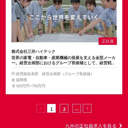
正社員
株式会社三井ハイテック
世界の家電・自動車・産業機械の発展を支える金型メーカ
ー。経営企画部におけるグループ長候補として、経営戦略
の策定をはじめ、実績分析・管理やグループ会社の管理・
経営支援など、更なる成長を目指すグループ全体の経営戦
経営統括本部 経営企画部（グループ長候補）
略に携わりご活躍いただきます。
福岡県
520万円~730万円
1
2
3
九州の正社員求人を見る