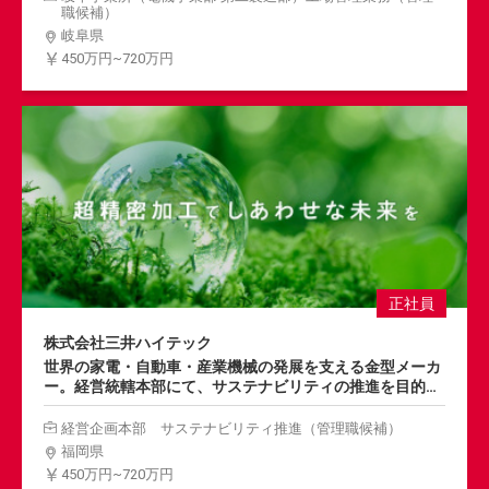
メントまで、幅広い管理能力を生かしご活躍ください。
職候補）
岐阜県
450万円~720万円
正社員
株式会社三井ハイテック
世界の家電・自動車・産業機械の発展を支える金型メーカ
ー。経営統轄本部にて、サステナビリティの推進を目的と
した戦略の策定・実行・情報発信などをご担当いただきま
す。企業の内部管理体制強化に貢献するほか、明るく豊か
経営企画本部 サステナビリティ推進（管理職候補）
な未来に向けた製品づくりにご協力ください。
福岡県
450万円~720万円