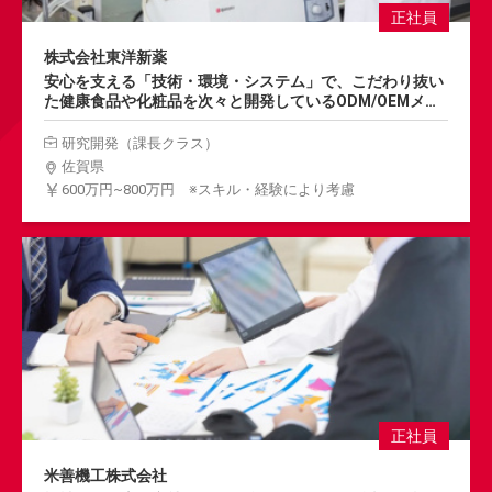
正社員
株式会社東洋新薬
安心を支える「技術・環境・システム」で、こだわり抜い
た健康食品や化粧品を次々と開発しているODM/OEMメー
カー。研究開発担当として、機能性素材の探索・開発コン
セプトの立案からマネジメントまで幅広く対応し、ご活躍
研究開発（課長クラス）
いただきます。
佐賀県
600万円~800万円 ※スキル・経験により考慮
正社員
米善機工株式会社