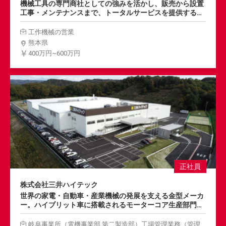
機械工具の専門商社としての強みを活かし、販売から設置
工事・メンテナンスまで、トータルサービスを提供する総
合エンジニアリング商社。既存顧客に対する工作機械の提
案営業を中心に、最適な製品とサービスを提案し、取引先
工作機械の営業
との更なる信頼構築に努めていただきます。
熊本県
400万円~600万円
正社員
株式会社三井ハイテック
世界の家電・自動車・産業機械の発展を支える金型メーカ
ー。ハイブリット車に搭載されるモーターコア生産部門の
工場運営に携わり、明るく豊かな未来に向けた製品づくり
を支えていただきます。業務効率化の改善から人材マネジ
岐阜事業所（電機事業部 第二製造部）工場管理業務（管理