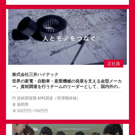
正社員
株式会社三井ハイテック
世界の家電・自動車・産業機械の発展を支える金型メーカ
ー。資材調達を行うチームのリーダーとして、国内外のメ
ジャーサプライヤーとの商談やコスト分析に基づくコスト
削減活動など、主材料調達業務全般をご担当いただきま
資材調達職 材料調達（管理職候補）
す。
福岡県
520万円~730万円