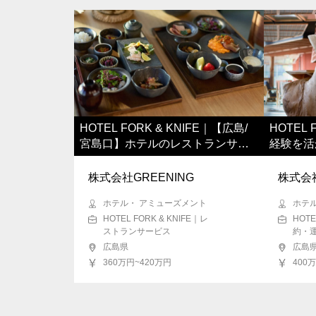
HOTEL FORK & KNIFE｜【広島/
HOTEL 
宮島口】ホテルのレストランサー
経験を活
ビス
株式会社GREENING
株式会社
ホテル・ アミューズメント
ホテ
HOTEL FORK & KNIFE｜レ
HOTE
ストランサービス
約・
広島県
広島
360万円~420万円
400