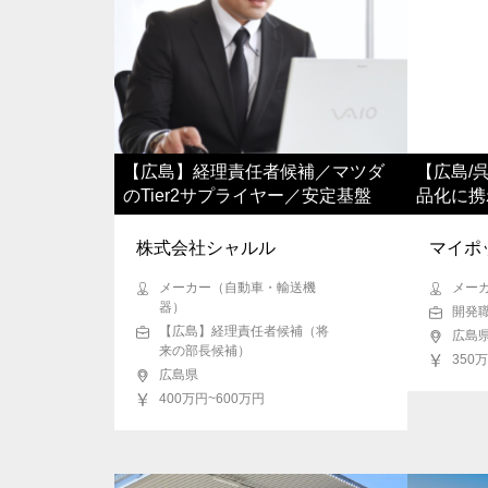
【広島】経理責任者候補／マツダ
【広島/
のTier2サプライヤー／安定基盤
品化に携
株式会社シャルル
マイポ
メーカー（自動車・輸送機
メー
器）
開発
【広島】経理責任者候補（将
広島
来の部長候補）
350
広島県
400万円~600万円