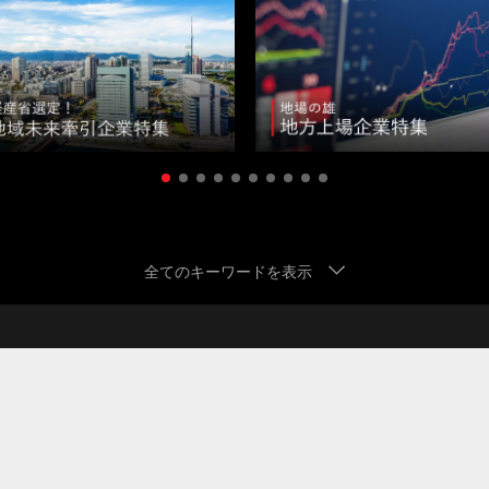
地域密着型経営
資格保持者歓迎
バイク・車通勤可能
全てのキーワードを表示
平均残業20時間以内
社宅・家賃補助制度あり
経営幹部候補
モート勤務OK
地域トップシェア
先端IT技術活用
育児支
・増益
中途入社50％以上
ストックオプションあり
女性
岩手県
宮城県
秋田県
山形県
福島県
茨城
潟県
富山県
石川県
福井県
山梨県
長野