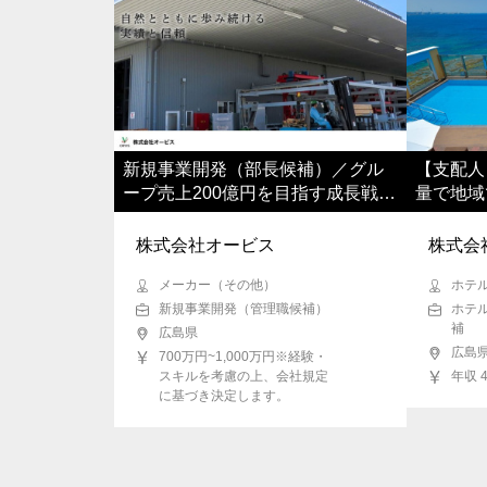
新規事業開発（部長候補）／グル
【支配人
ープ売上200億円を目指す成長戦略
量で地域
の中核を担う
す／全国
株式会社オービス
株式会
メーカー（その他）
ホテ
新規事業開発（管理職候補）
ホテ
補
広島県
広島
700万円~1,000万円※経験・
スキルを考慮の上、会社規定
年収 
に基づき決定します。