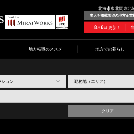
北海道
東北
関東
北
求人を掲載希望の地方企業
8
6
更新！
月
日
地方転職のススメ
地方での暮らし
クリア