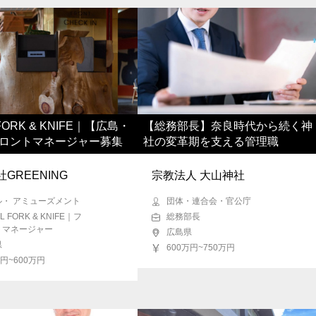
FORK & KNIFE｜【広島・
【総務部長】奈良時代から続く神
ロントマネージャー募集
社の変革期を支える管理職
GREENING
宗教法人 大山神社
ル・ アミューズメント
団体・連合会・官公庁
L FORK & KNIFE｜フ
総務部長
トマネージャー
広島県
県
600万円~750万円
万円~600万円