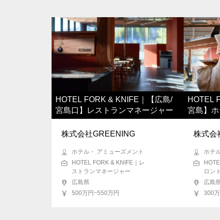
HOTEL FORK & KNIFE｜【広島/
HOTEL 
宮島口】レストランマネージャー
宮島】ホ
株式会社GREENING
株式会社
ホテル・ アミューズメント
ホテ
HOTEL FORK & KNIFE｜レ
HOTE
ストランマネージャー
ロン
広島県
広島
500万円~550万円
300