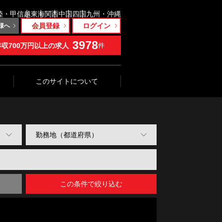
陸・甲信越
東海
関西
中国
四国
九州・沖縄
会員登録
ログイン
様へ
3978
年収700万円以上の求人
件
このサイトについて
この条件で絞り込む