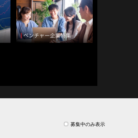
資格取得支援・手当てあり
転勤なし
フレックス勤務可能
語学を活かす
援・託児所あり
管理職登用あり
2年連続 増収・増益
県
栃木県
群馬県
埼玉県
募集中のみ表示
県
岐阜県
静岡県
愛知県