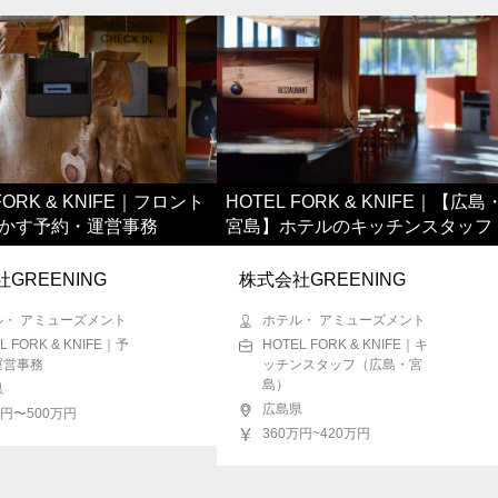
FORK & KNIFE｜フロント
HOTEL FORK & KNIFE｜【広島
かす予約・運営事務
宮島】ホテルのキッチンスタッフ
GREENING
株式会社GREENING
ル・ アミューズメント
ホテル・ アミューズメント
L FORK & KNIFE｜予
HOTEL FORK & KNIFE｜キ
運営事務
ッチンスタッフ（広島・宮
島）
県
広島県
万円〜500万円
360万円~420万円