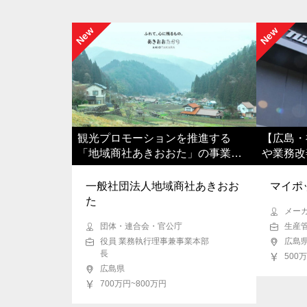
三重県
滋賀県
京都府
大阪
New
New
徳島県
香川県
愛媛県
高知
海外
観光プロモーションを推進する
【広島・
「地域商社あきおおた」の事業総
や業務改
括を担っていただきます
へ
一般社団法人地域商社あきおお
マイポ
た
メー
団体・連合会・官公庁
生産
役員 業務執行理事兼事業本部
広島
長
500
広島県
700万円~800万円