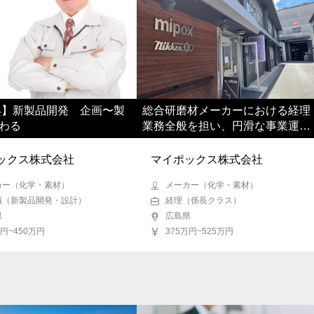
呉】新製品開発 企画〜製
総合研磨材メーカーにおける経理
わる
業務全般を担い、円滑な事業運営
を支えていただきます
ックス株式会社
マイポックス株式会社
カー（化学・素材）
メーカー（化学・素材）
職（新製品開発・設計）
経理（係長クラス）
県
広島県
万円~450万円
375万円~525万円