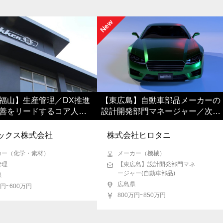
府
兵庫県
奈良県
和歌山県
鳥取県
島根
New
県
福岡県
佐賀県
長崎県
熊本県
大分県
福山】生産管理／DX推進
【東広島】自動車部品メーカーの
善をリードするコア人材
設計開発部門マネージャー／次世
代育成
ックス株式会社
株式会社ヒロタニ
カー（化学・素材）
メーカー（機械）
管理
【東広島】設計開発部門マネ
ージャー(自動車部品)
県
広島県
万円~600万円
800万円~850万円