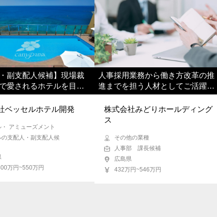
・副支配人候補】現場裁
人事採用業務から働き方改革の推
で愛されるホテルを目指
進までを担う人材としてご活躍い
展開中の成長企業
ただきます
社ベッセルホテル開発
株式会社みどりホールディング
ス
ル・ アミューズメント
ルの支配人・副支配人候
その他の業種
人事部 課長候補
県
広島県
400万円~550万円
432万円~546万円