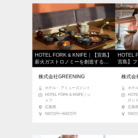
HOTEL FORK & KNIFE｜【宮島】
HOTEL 
薪火ガストロノミーを創造するシ
宮島】フ
ェフ
株式会社GREENING
株式会社
ホテル・ アミューズメント
ホテ
HOTEL FORK & KNIFE｜シ
HOTE
ェフ
ロン
広島県
広島
500万円〜600万円
500