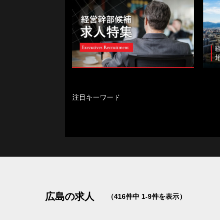
注目キーワード
マネジメント経験歓迎
設立50年以上
地方から世界へ
設立30年以上
月
業界トップシェア
女性活躍中
リ
日本・世界唯一の技術あり
5年連続 増収
MBA歓迎
北海道
青森県
広島の求人
（416件中 1-9件を表示）
千葉県
東京都
神奈川県
新