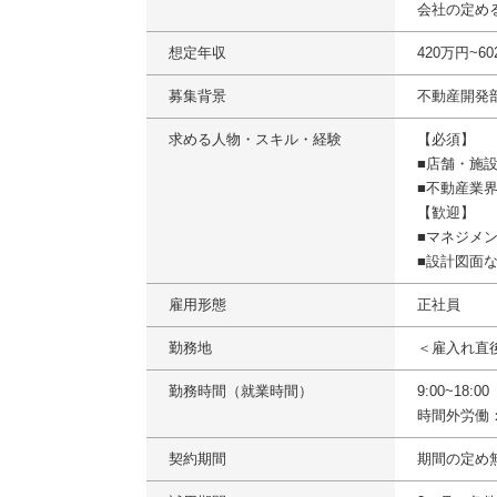
会社の定め
想定年収
420万円~6
募集背景
不動産開発
求める人物・スキル・経験
【必須】
■店舗・施
■不動産業
【歓迎】
■マネジメ
■設計図面
雇用形態
正社員
勤務地
＜雇入れ直
勤務時間（就業時間）
9:00~18:
時間外労働
契約期間
期間の定め