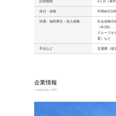
試用期間
3ヶ月（条
休日・休暇
年間休日10
待遇・福利厚生・加入保険
社会保険完
（年2回）、
グループホ
置）など
手当など
交通費（規定
企業情報
company info