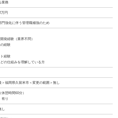
る業務
02万円
部門強化に伴う管理職補強のため
設開発経験（業界不問）
界の経験
ント経験
などの仕組みを理解している方
後＞福岡県久留米市＜変更の範囲＞無し
00（休憩時間60分）
：有り
無し