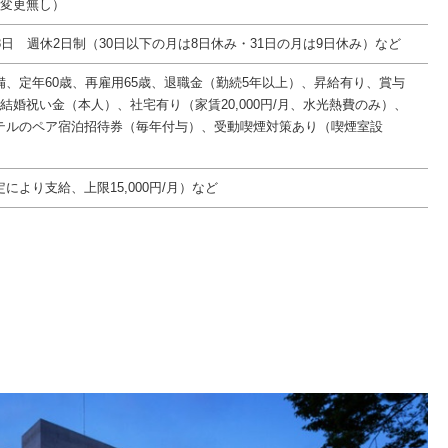
件変更無し）
8日 週休2日制（30日以下の月は8日休み・31日の月は9日休み）など
備、定年60歳、再雇用65歳、退職金（勤続5年以上）、昇給有り、賞与
結婚祝い金（本人）、社宅有り（家賃20,000円/月、水光熱費のみ）、
テルのペア宿泊招待券（毎年付与）、受動喫煙対策あり（喫煙室設
により支給、上限15,000円/月）など