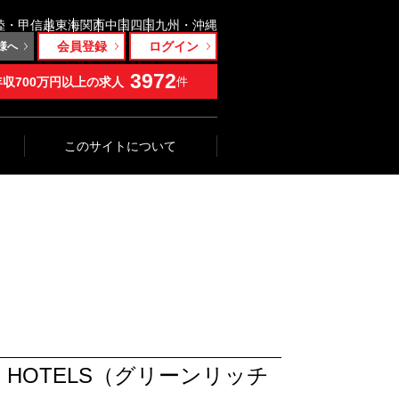
陸・甲信越
東海
関西
中国
四国
九州・沖縄
会員登録
ログイン
様へ
3972
年収700万円以上の求人
件
このサイトについて
 HOTELS（グリーンリッチ