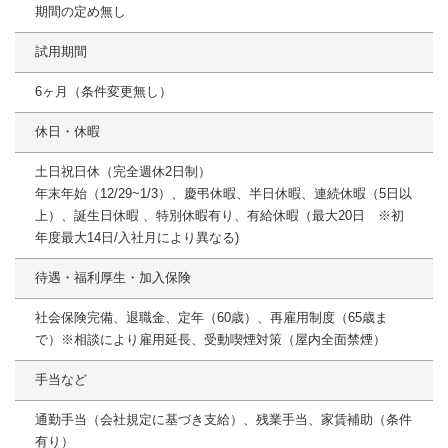
期間の定め無し
試用期間
6ヶ月（条件変更無し）
休日・休暇
土日祝日休（完全週休2日制）
年末年始（12/29~1/3）、慶弔休暇、半日休暇、連続休暇（5日以
上）、誕生日休暇 、特別休暇有り、有給休暇（最大20日 ※初
年度最大14日/入社月により異なる)
待遇・福利厚生・加入保険
社会保険完備、退職金、定年（60歳）、再雇用制度（65歳ま
で）※相談により雇用延長、受動喫煙対策（屋内全面禁煙）
手当など
通勤手当（会社規定に基づき支給）、残業手当、家賃補助（条件
有り）