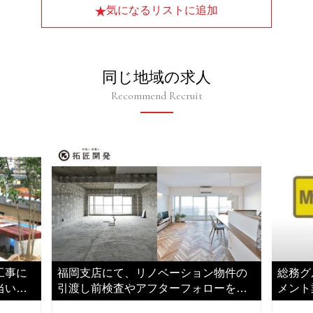
気になるリストに追加
同じ地域の求人
Recommend Recruit
工事に
福岡支店にて、リノベーション物件の
総務グ
当いた
引渡し前検査やアフターフォローをご
メント
担当いただきます