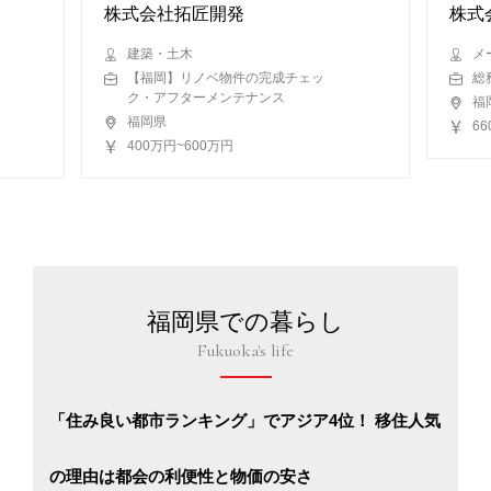
株式会社拓匠開発
株式
建築・土木
メ
【福岡】リノベ物件の完成チェッ
総
ク・アフターメンテナンス
福
福岡県
6
400万円~600万円
福岡県での暮らし
Fukuoka's life
「住み良い都市ランキング」でアジア4位！ 移住人気
の理由は都会の利便性と物価の安さ