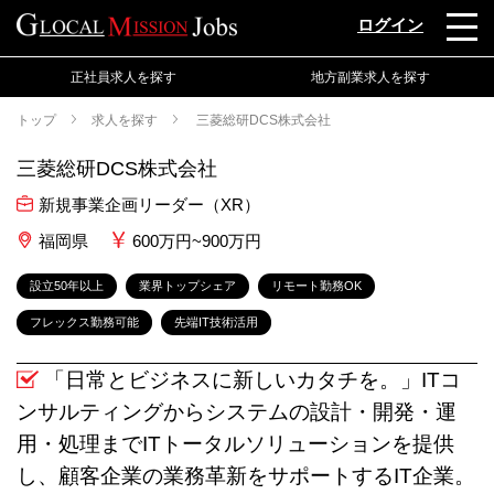
ログイン
正社員求人を探す
地方副業求人を探す
トップ
求人を探す
三菱総研DCS株式会社
三菱総研DCS株式会社
新規事業企画リーダー（XR）
福岡県
600万円~900万円
設立50年以上
業界トップシェア
リモート勤務OK
フレックス勤務可能
先端IT技術活用
「日常とビジネスに新しいカタチを。」ITコ
ンサルティングからシステムの設計・開発・運
用・処理までITトータルソリューションを提供
し、顧客企業の業務革新をサポートするIT企業。