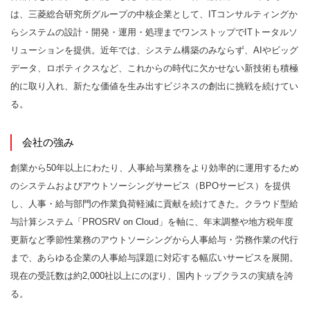
は、三菱総合研究所グループの中核企業として、ITコンサルティングか
らシステムの設計・開発・運用・処理までワンストップでITトータルソ
リューションを提供。近年では、システム構築のみならず、AIやビッグ
データ、ロボティクスなど、これからの時代に欠かせない新技術も積極
的に取り入れ、新たな価値を生み出すビジネスの創出に挑戦を続けてい
る。
会社の強み
創業から50年以上にわたり、人事給与業務をより効率的に運用するため
のシステムおよびアウトソーシングサービス（BPOサービス）を提供
し、人事・給与部門の作業負荷軽減に貢献を続けてきた。クラウド型給
与計算システム「PROSRV on Cloud」を軸に、年末調整や地方税年度
更新など季節性業務のアウトソーシングから人事給与・労務作業の代行
まで、あらゆる企業の人事給与課題に対応する幅広いサービスを展開。
現在の受託数は約2,000社以上にのぼり、国内トップクラスの実績を誇
る。