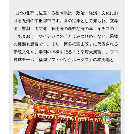
九州の北部に位置する福岡県は、政治・経済・文化にお
ける九州の中枢都市です。食の宝庫として知られ、玄界
灘、響灘、周防灘、有明海の新鮮な海の幸、イチゴの
「あまおう」やイチジクの「とよみつひめ」など、果物
の種類も豊富です。また「博多祇園山笠」に代表される
伝統文化や、学問の神様を祀る「太宰府天満宮」、プロ
野球チーム「福岡ソフトバンクホークス」の本拠地と、
レジャーや文化・スポーツ面での楽しみも充実。大都市2
1市の中で総合物価の安さは北九州市が1位、福岡市が2
位（平成29年総務省「小売物価統計調査」）と低物価な
一方、商業施設や県内外への交通網が充実しているた
め、少ない生活コストで都会的な暮らしが手に入りま
す。UJIターン別移住希望地ランキング（2017年）にお
いて、Uターン3位、Jターン2位、Iターン6位と上位を獲
得していることから、都会慣れした人でも移住しやすい
環境であることがわかります。福岡市と北九州市を中心