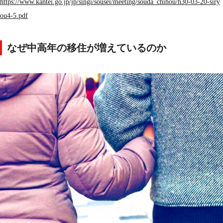
https://www.kantei.go.jp/jp/singi/sousei/meeting/souda_chihou/h30-03-20-siry
ou4-5.pdf
なぜ中高年の移住が増えているのか