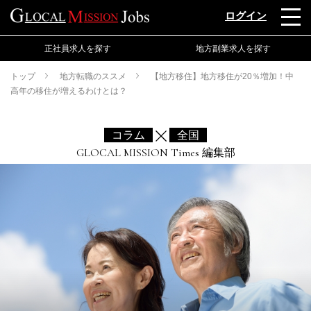
ログイン
正社員求人を探す
地方副業求人を探す
トップ
地方転職のススメ
【地方移住】地方移住が20％増加！中
高年の移住が増えるわけとは？
コラム
全国
GLOCAL MISSION Times 編集部