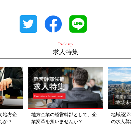
ソーシャルメディアへシェアする
Pick up
求人特集
て地方企
地方企業の経営幹部として、企
地域経済
んか？
業変革を担いませんか？
の求人募