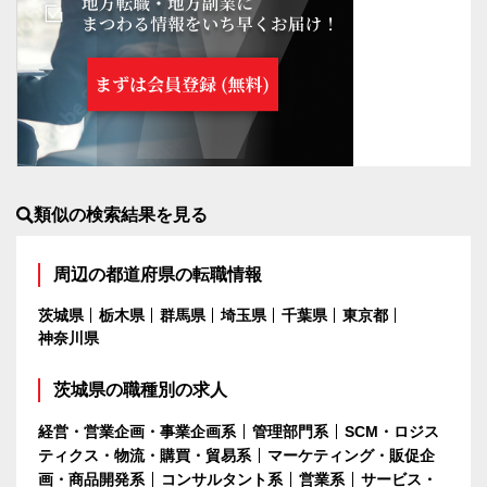
類似の検索結果を見る
周辺の都道府県の転職情報
茨城県
栃木県
群馬県
埼玉県
千葉県
東京都
神奈川県
茨城県の職種別の求人
経営・営業企画・事業企画系
管理部門系
SCM・ロジス
ティクス・物流・購買・貿易系
マーケティング・販促企
画・商品開発系
コンサルタント系
営業系
サービス・