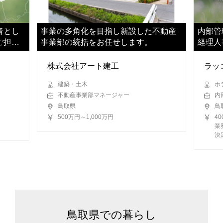
者とし
事業の多角化を目指し新設した不動産
内部管
ご担当
事業部の統括をお任せします。
経理人
きます
株式会社アート建工
ラッ
建築・土木
ホ
不動産事業部マネージャー
内
鳥取県
鳥
500万円～1,000万円
4
業
鳥取県での暮らし