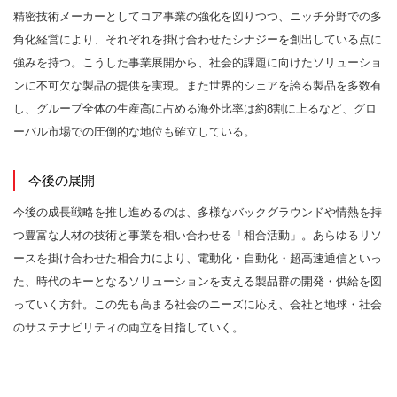
精密技術メーカーとしてコア事業の強化を図りつつ、ニッチ分野での多
角化経営により、それぞれを掛け合わせたシナジーを創出している点に
強みを持つ。こうした事業展開から、社会的課題に向けたソリューショ
ンに不可欠な製品の提供を実現。また世界的シェアを誇る製品を多数有
し、グループ全体の生産高に占める海外比率は約8割に上るなど、グロ
ーバル市場での圧倒的な地位も確立している。
今後の展開
今後の成長戦略を推し進めるのは、多様なバックグラウンドや情熱を持
つ豊富な人材の技術と事業を相い合わせる「相合活動」。あらゆるリソ
ースを掛け合わせた相合力により、電動化・自動化・超高速通信といっ
た、時代のキーとなるソリューションを支える製品群の開発・供給を図
っていく方針。この先も高まる社会のニーズに応え、会社と地球・社会
のサステナビリティの両立を目指していく。