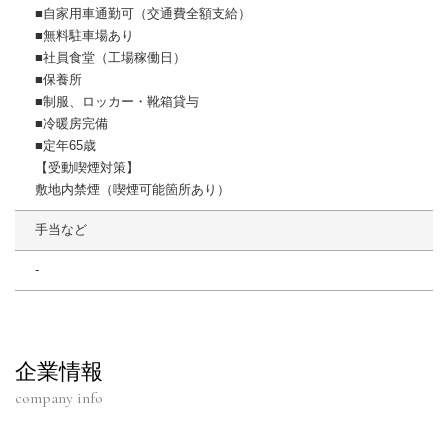
■自家用車通勤可（交通費全額支給）
■無料駐車場あり
■社員食堂（工場稼働日）
■保養所
■制服、ロッカー・靴箱貸与
■冷暖房完備
■定年65歳
【受動喫煙対策】
敷地内禁煙（喫煙可能箇所あり）
手当など
‐
企業情報
company info