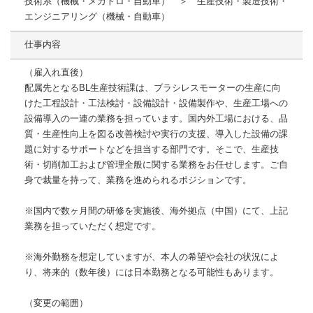
技術系（機械・メカトロ・自動車） ＞ 生産技術・製造技術・
エンジニアリング（機械・自動車）
仕事内容
（雇入れ直後）
配属先となるBL生産技術課は、ブラシレスモーターの生産に向
けた工程設計・工法検討・設備設計・設備製作や、生産工場への
設備導入の一連の業務を担っています。国内外工場における、品
質・生産性向上を図る改善検討や実行の支援、導入した設備の課
題に対するサポートなどを担当する部門です。そこで、生産技
術・切削加工および管理全般に関する業務をお任せします。ご自
身で裁量を持って、業務を進められるポジションです。
※国内で数ヶ月間の研修を実施後、海外拠点（中国）にて、上記
業務を担っていただく想定です。
※海外勤務を想定していますが、本人の希望や会社の状況によ
り、将来的（数年後）には日本勤務となる可能性もあります。
（変更の範囲）