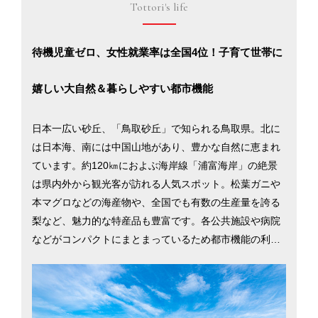
Tottori's life
待機児童ゼロ、女性就業率は全国4位！子育て世帯に
嬉しい大自然＆暮らしやすい都市機能
日本一広い砂丘、「鳥取砂丘」で知られる鳥取県。北に
は日本海、南には中国山地があり、豊かな自然に恵まれ
ています。約120㎞におよぶ海岸線「浦富海岸」の絶景
は県内外から観光客が訪れる人気スポット。松葉ガニや
本マグロなどの海産物や、全国でも有数の生産量を誇る
梨など、魅力的な特産品も豊富です。各公共施設や病院
などがコンパクトにまとまっているため都市機能の利便
性が高く、待機児童数はゼロ、女性の就業率は全国第4位
を誇ります。都市部から20分も車を走らせれば雄大な自
然に触れることができ、子育て世帯には嬉しい環境が整
っています。羽田空港まで約1時間20分と、東京都心部