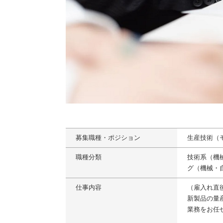
募集職種・ポジション
生産技術（
職種分類
技術系（機
グ（機械・
仕事内容
（雇入れ直
新製品の量
業務をお任