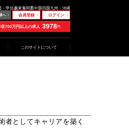
陸・甲信越
東海
関西
中国
四国
九州・沖縄
会員登録
ログイン
様へ
3978
年収700万円以上の求人
件
このサイトについて
術者としてキャリアを築く