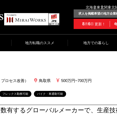
北海道
東北
関東
北
求人を掲載希望の地方企業
8
6
更新！
月
日
地方転職のススメ
地方での暮らし
・プロセス改善）
鳥取県
500万円~700万円
フレックス勤務可能
バイク・車通勤可能
多数有するグローバルメーカーで、生産技