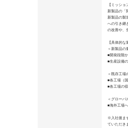
【ミッショ
新製品の「
新製品の製
への引き継
の改善や、
【具体的な
＜新製品の
■開発段階
■生産設備
＜既存工場
■各工場（
■各工場の
＜グローバ
■海外工場
※入社後ま
ていただき