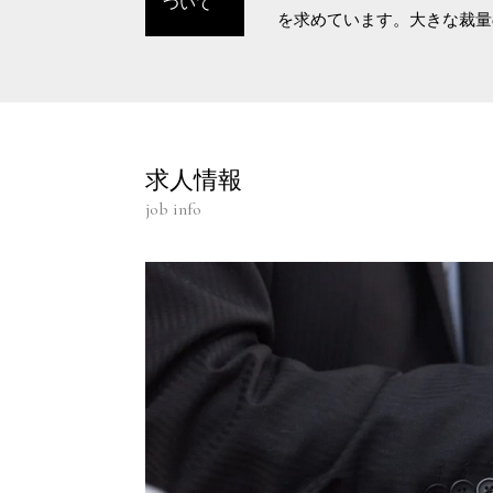
ついて
を求めています。大きな裁量
求人情報
job info