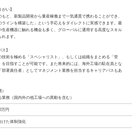
りがい】
のもと、新製品開発から量産稼働まで一気通貫で携わることができ、
のラインを構築した」という手応えをダイレクトに実感できます。最
や生産機器に触れる機会も多く、グローバルに通用する高度なスキル
られます。
パス】
の技術を極める「スペシャリスト」、もしくは組織をまとめる「管
」を目指すことが可能です。また将来的には、海外工場の駐在員とな
「部署責任者」としてマネジメント業務を担当するキャリアパスもあ
囲）
る業務（国内外の他工場への異動を含む）
00万円
向けた体制強化