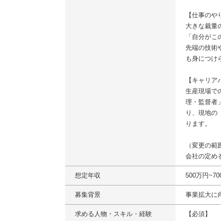
【仕事のや
大きな裁量
「自分がこ
先端の技術
も身につけ
【キャリア
生産現場で
理・監督者
り、現地の
ります。
（変更の範
会社の定め
想定年収
500万円~7
募集背景
事業拡大に
求める人物・スキル・経験
【必須】