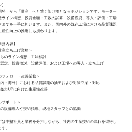
ン】
開発」から「量産」へと繋ぐ架け橋となるポジションです。モーター
造ライン構想、投資金額・工数の試算、設備投資、導入・評価・工場
ぎまでを一手に担います。また、国内外の既存工場における品質課題
生産性向上の推進にも携わります。
業務内容】
量産立ち上げ業務＞
からのライン構想、工法検討
の選定、投資検討、設備評価、および工場への導入・立ち上げ
のフォロー・改善業務＞
国内・海外）における品質課題の抽出および対策立案・対応
収益力UPに向けた生産性改善
ルサポート＞
への設備導入や技術指導、現地スタッフとの協働
ずは中堅社員と業務を分担しながら、社内の生産技術の流れを習得し
ます。