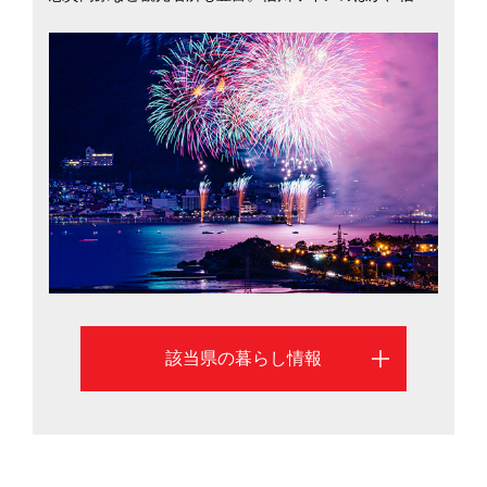
ジビエや大王わさびなど食の豊かさも魅力です。長野県
は安心して子どもを産み、育てられるよう多子世帯の保
育料を減免。女性の就業率全国 2位や高齢者就業率は日
本一（2015年）など誰にでも居場所がある県づくりを進
めています。長野市と松本市を中心に、長野県への移住
を検討するのに役立つ情報を掲載しています。北アルプ
スをのぞむ雄大な自然と、大都市圏への好アクセスが魅
力の長野県。認定NPO法人ふるさと回帰支援センター
（東京）による移住希望地域ランキングでは「ちょうど
いい田舎」が評価され、2年連続1位に輝いたばかり。ま
ち暮らしも里山暮らしもかなえる魅力があります。温泉
の数は全国2位で、上高地や黒部ダム、松本城や志賀高原
該当県の暮らし情報
など観光名所も豊富。信州ワインのほか、信州ジビエや
大王わさびなど食の豊かさも魅力です。長野県は安心し
て子どもを産み、育てられるよう多子世帯の保育料を減
免。女性の就業率全国2位や高齢者就業率は日本一（201
5年）など誰にでも居場所がある県づくりを進めていま