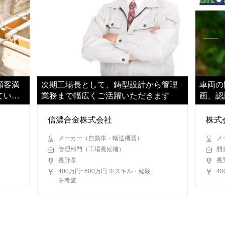
顧客満
次期工場長として、鋳型設計から管理
車両の
ていた
業務まで幅広くご活躍いただきます
画、認
お任せ
信濃合金株式会社
株式
メーカー（自動車・輸送機器）
メ
管理部門（工場長候補）
開
長野県
長
400万円~600万円 ※スキル・経験
4
を考慮