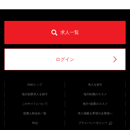
す。長野市と松本市を中心に、長野県への移住を検討す
るのに役立つ情報を掲載しています。
求人一覧
ログイン
GMJトップ
求人を探す
地方副業求人を探す
地方転職のススメ
このサイトについて
地方×副業のススメ
提携人材会社一覧
求人掲載を希望の企業様へ
FAQ
プライバシーポリシー