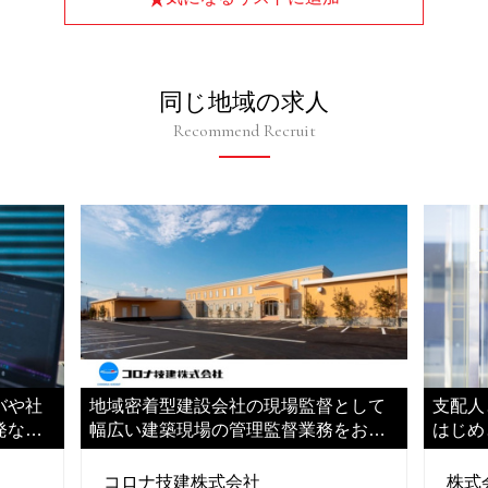
同じ地域の求人
Recommend Recruit
バや社
地域密着型建設会社の現場監督として
支配人
発など
幅広い建築現場の管理監督業務をお任
はじめ
せします
任せし
コロナ技建株式会社
株式