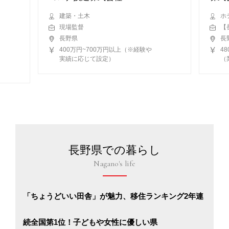
建築・土木
ホ
現場監督
【
長野県
長
400万円~700万円以上（※経験や
4
実績に応じて設定）
（
長野県での暮らし
Nagano's life
「ちょうどいい田舎」が魅力、移住ランキング2年連
続全国第1位！子どもや女性に優しい県