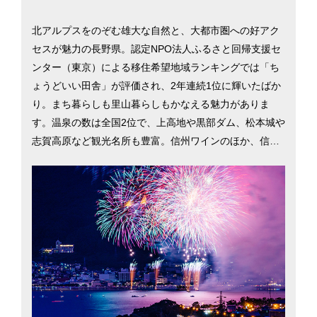
北アルプスをのぞむ雄大な自然と、大都市圏への好アク
セスが魅力の長野県。認定NPO法人ふるさと回帰支援セ
ンター（東京）による移住希望地域ランキングでは「ち
ょうどいい田舎」が評価され、2年連続1位に輝いたばか
り。まち暮らしも里山暮らしもかなえる魅力がありま
す。温泉の数は全国2位で、上高地や黒部ダム、松本城や
志賀高原など観光名所も豊富。信州ワインのほか、信州
ジビエや大王わさびなど食の豊かさも魅力です。長野県
は安心して子どもを産み、育てられるよう多子世帯の保
育料を減免。女性の就業率全国 2位や高齢者就業率は日
本一（2015年）など誰にでも居場所がある県づくりを進
めています。長野市と松本市を中心に、長野県への移住
を検討するのに役立つ情報を掲載しています。北アルプ
スをのぞむ雄大な自然と、大都市圏への好アクセスが魅
力の長野県。認定NPO法人ふるさと回帰支援センター
（東京）による移住希望地域ランキングでは「ちょうど