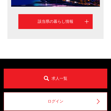
いい田舎」が評価され、2年連続1位に輝いたばかり。ま
ち暮らしも里山暮らしもかなえる魅力があります。温泉
の数は全国2位で、上高地や黒部ダム、松本城や志賀高原
該当県の暮らし情報
など観光名所も豊富。信州ワインのほか、信州ジビエや
大王わさびなど食の豊かさも魅力です。長野県は安心し
て子どもを産み、育てられるよう多子世帯の保育料を減
免。女性の就業率全国2位や高齢者就業率は日本一（201
5年）など誰にでも居場所がある県づくりを進めていま
す。長野市と松本市を中心に、長野県への移住を検討す
るのに役立つ情報を掲載しています。
求人一覧
ログイン