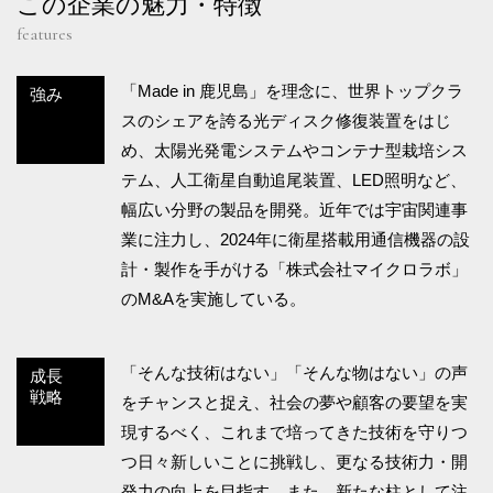
この企業の魅力・特徴
features
「Made in 鹿児島」を理念に、世界トップクラ
強み
スのシェアを誇る光ディスク修復装置をはじ
め、太陽光発電システムやコンテナ型栽培シス
テム、人工衛星自動追尾装置、LED照明など、
幅広い分野の製品を開発。近年では宇宙関連事
業に注力し、2024年に衛星搭載用通信機器の設
計・製作を手がける「株式会社マイクロラボ」
のM&Aを実施している。
「そんな技術はない」「そんな物はない」の声
成長
戦略
をチャンスと捉え、社会の夢や顧客の要望を実
現するべく、これまで培ってきた技術を守りつ
つ日々新しいことに挑戦し、更なる技術力・開
発力の向上を目指す。また、新たな柱として注