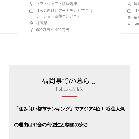
ソフトウェア・情報処理
建
【公共向け】アーキテクト/アプリ
【
ケーション基盤エンジニア
福
福岡県
5
600万円~1,000万円
福岡県での暮らし
Fukuoka's life
「住み良い都市ランキング」でアジア4位！ 移住人気
の理由は都会の利便性と物価の安さ