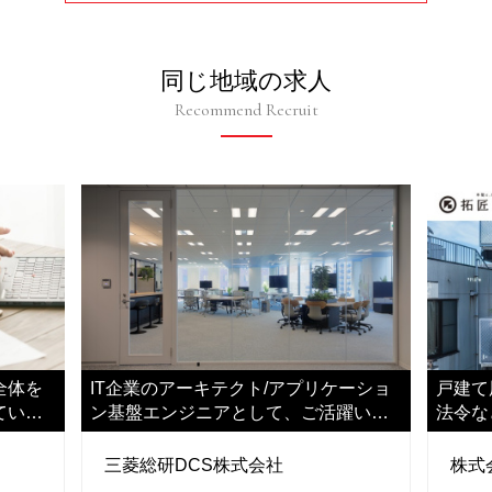
同じ地域の求人
Recommend Recruit
全体を
IT企業のアーキテクト/アプリケーショ
戸建て
ていた
ン基盤エンジニアとして、ご活躍いた
法令な
だきます
ます
三菱総研DCS株式会社
株式