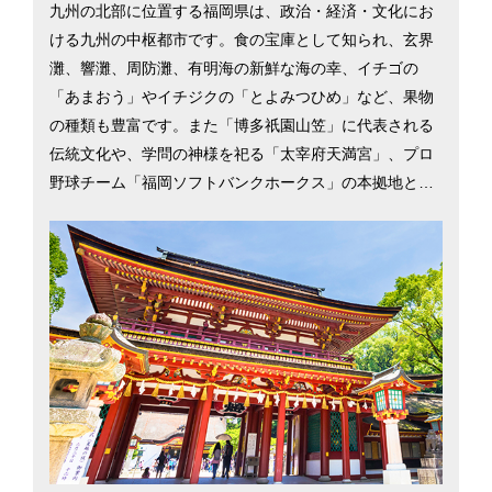
九州の北部に位置する福岡県は、政治・経済・文化にお
ける九州の中枢都市です。食の宝庫として知られ、玄界
灘、響灘、周防灘、有明海の新鮮な海の幸、イチゴの
「あまおう」やイチジクの「とよみつひめ」など、果物
の種類も豊富です。また「博多祇園山笠」に代表される
伝統文化や、学問の神様を祀る「太宰府天満宮」、プロ
野球チーム「福岡ソフトバンクホークス」の本拠地と、
レジャーや文化・スポーツ面での楽しみも充実。大都市2
1市の中で総合物価の安さは北九州市が1位、福岡市が2
位（平成29年総務省「小売物価統計調査」）と低物価な
一方、商業施設や県内外への交通網が充実しているた
め、少ない生活コストで都会的な暮らしが手に入りま
す。UJIターン別移住希望地ランキング（2017年）にお
いて、Uターン3位、Jターン2位、Iターン6位と上位を獲
得していることから、都会慣れした人でも移住しやすい
環境であることがわかります。福岡市と北九州市を中心
に、福岡県の移住情報を掲載しています。