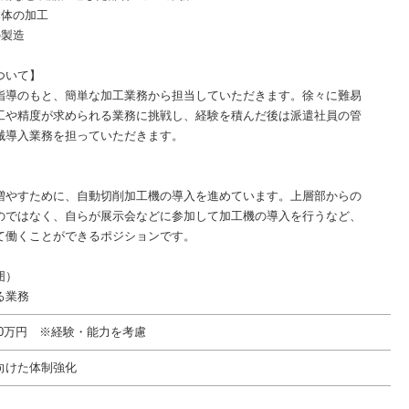
本体の加工
の製造
ついて】
指導のもと、簡単な加工業務から担当していただきます。徐々に難易
工や精度が求められる業務に挑戦し、経験を積んだ後は派遣社員の管
械導入業務を担っていただきます。
増やすために、自動切削加工機の導入を進めています。上層部からの
のではなく、自らが展示会などに参加して加工機の導入を行うなど、
て働くことができるポジションです。
囲）
る業務
550万円 ※経験・能力を考慮
向けた体制強化