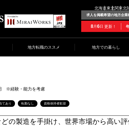
北海道
東北
関東
北
求人を掲載希望の地方企業
8
6
更新！
月
日
地方転職のススメ
地方での暮らし
0万円 ※経験・能力を考慮
当てあり
転勤なし
資格保持者歓迎
などの製造を手掛け、世界市場から高い評