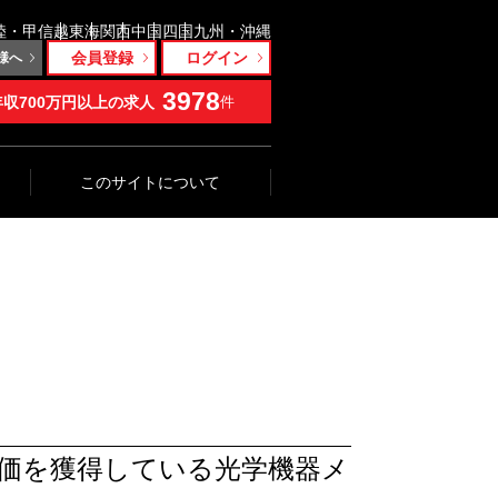
陸・甲信越
東海
関西
中国
四国
九州・沖縄
会員登録
ログイン
様へ
3978
年収700万円以上の求人
件
このサイトについて
価を獲得している光学機器メ