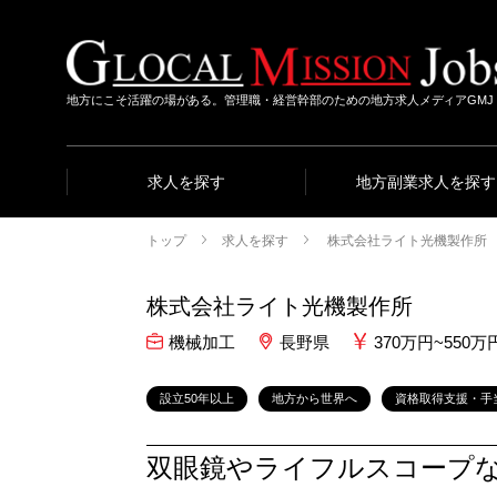
地方にこそ活躍の場がある。管理職・経営幹部のための地方求人メディアGMJ
求人を探す
地方副業求人を探す
トップ
求人を探す
株式会社ライト光機製作所
株式会社ライト光機製作所
機械加工
長野県
370万円~55
設立50年以上
地方から世界へ
資格取得支援・手
双眼鏡やライフルスコープ