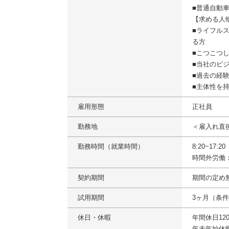
■普通自動
【求める人
■ライフル
る方
■こつこつ
■当社のビ
■過去の経
■主体性を
雇用形態
正社員
勤務地
＜雇入れ直
勤務時間（就業時間）
8:20~17:
時間外労働
契約期間
期間の定め
試用期間
3ヶ月（条
休日・休暇
年間休日12
年末年始休