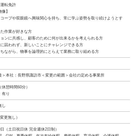
車運転免許
物像】
スコープや双眼鏡へ興味関心を持ち、常に学ぶ姿勢を取り続けようとす
した作業が好きな方
ジョンに共感し、顧客のために何が出来るかを考えられる方
験に囚われず、新しいことにチャレンジできる方
持ちながら、物事を論理的にとらえて業務に取り組める方
後＞本社：長野県諏訪市＜変更の範囲＞会社の定める事業所
20（休憩時間60分）
：有り
無し
件変更無し）
0日（土日祝日休 完全週休2日制）
暇、GW、夏季休暇、年次有給休暇、慶弔休暇、育児休暇、介護休暇