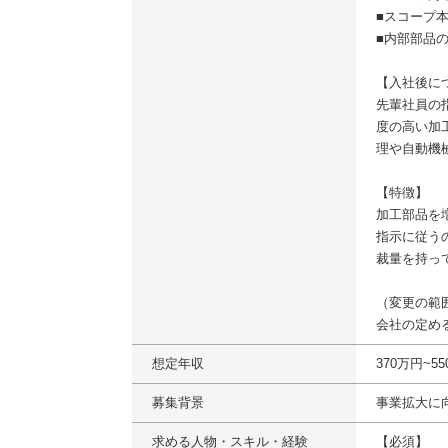
■スコープ
■内部部品
【入社後に
先輩社員の
度の高い加
理や自動機
【特徴】
加工部品を
指示に従う
裁量を持っ
（変更の範
会社の定め
想定年収
370万円~
募集背景
事業拡大に
求める人物・スキル・経験
【必須】