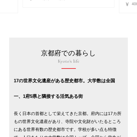
4
京都府での暮らし
Kyoto's life
17の世界文化遺産がある歴史都市。大学数は全国
一、1府5県と隣接する活気ある街
長く日本の首都として栄えてきた京都。府内には17カ所
もの世界文化遺産があり、寺院や文化財がいたるところ
にある世界有数の歴史都市です。学校が多い点も特徴