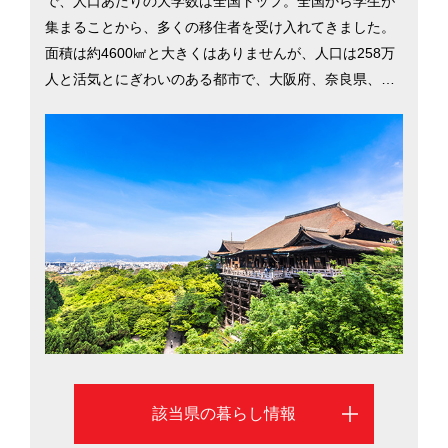
で、人口あたりの大学数は全国トップ。全国から学生が
集まることから、多くの移住者を受け入れてきました。
面積は約4600㎢と大きくはありませんが、人口は258万
人と活気とにぎわいのある都市で、大阪府、奈良県、三
重県、滋賀県、福井県、兵庫県と隣接しています。移住
者からは「ちょっと外を歩けば、あちこちの寺社で催さ
れるお祭りに出合え、生活の中に伝統文化が溶け込んで
いる」「京都市内には鴨川があり自然も身近。桜や紅葉
の季節は本当に美しい」といった声が聞かれます。歴史
と文化に囲まれながら、利便性の高い暮らしが楽しめる
京都市の移住情報を掲載しています
該当県の暮らし情報