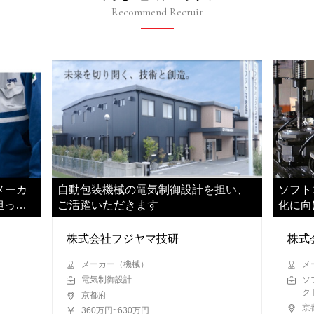
Recommend Recruit
メーカ
自動包装機械の電気制御設計を担い、
ソフト
担って
ご活躍いただきます
化に向
お任せ
株式会社フジヤマ技研
株式
メーカー（機械）
メ
電気制御設計
ソ
ク
京都府
京
360万円~630万円