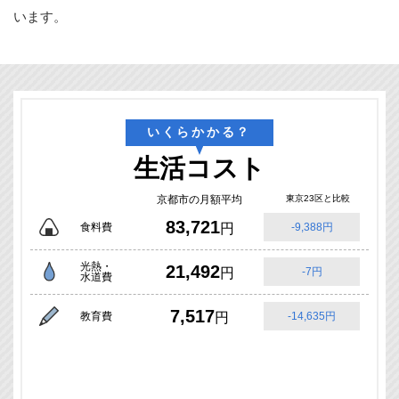
います。
いくらかかる？
生活コスト
京都市の月額平均
東京23区と比較
83,721
食料費
円
-9,388円
光熱・
21,492
円
-7円
水道費
7,517
教育費
円
-14,635円