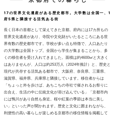
17の世界文化遺産がある歴史都市。
大学数は全国一、1
府5県と隣接する活気ある街
長く日本の首都として栄えてきた京都。府内には17カ所もの
世界文化遺産があり、寺院や文化財がいたるところにある世
界有数の歴史都市です。学校が多い点も特徴で、人口あたり
の大学数は全国トップ。全国から学生が集まることから、多
くの移住者を受け入れてきました。面積は約4600㎢と大きく
はありませんが、人口は約253万人（2024年推計）と、歴史と
現代が共存する活気ある都市で、大阪府、奈良県、三重県、
滋賀県、福井県、兵庫県と隣接しています。移住者からは
「ちょっと外を歩けば、あちこちの寺社で催されるお祭りに
出合え、生活の中に伝統文化が溶け込んでいる」「京都市内
には鴨川があり自然も身近。桜や紅葉の季節は本当に美し
い」といった声が聞かれます。歴史と文化に囲まれながら、
利便性の高い暮らしが楽しめる京都市の移住情報を掲載して