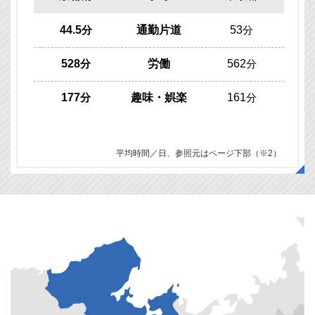
44.5
分
通勤片道
53
分
528
分
労働
562
分
177
分
趣味・娯楽
161
分
平均時間／日、参照元はページ下部（※2）