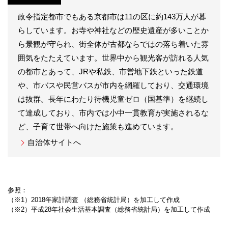
政令指定都市でもある京都市は11の区に約143万人が暮
らしています。お寺や神社などの歴史遺産が多いことか
ら景観が守られ、街全体が古都ならではの落ち着いた雰
囲気をたたえています。世界中から観光客が訪れる人気
の都市とあって、JRや私鉄、市営地下鉄といった鉄道
や、市バスや民営バスが市内を網羅しており、交通環境
は抜群。長年にわたり待機児童ゼロ（国基準）を継続し
て達成しており、市内では小中一貫教育が実施されるな
ど、子育て世帯へ向けた施策も進めています。
自治体サイトへ
参照：
（※1）2018年家計調査 （総務省統計局）を加工して作成
（※2）平成28年社会生活基本調査（総務省統計局）を加工して作成