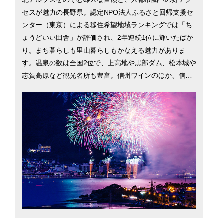
セスが魅力の長野県。認定NPO法人ふるさと回帰支援セ
ンター（東京）による移住希望地域ランキングでは「ち
ょうどいい田舎」が評価され、2年連続1位に輝いたばか
り。まち暮らしも里山暮らしもかなえる魅力がありま
す。温泉の数は全国2位で、上高地や黒部ダム、松本城や
志賀高原など観光名所も豊富。信州ワインのほか、信州
ジビエや大王わさびなど食の豊かさも魅力です。長野県
は安心して子どもを産み、育てられるよう多子世帯の保
育料を減免。女性の就業率全国 2位や高齢者就業率は日
本一（2015年）など誰にでも居場所がある県づくりを進
めています。長野市と松本市を中心に、長野県への移住
を検討するのに役立つ情報を掲載しています。北アルプ
スをのぞむ雄大な自然と、大都市圏への好アクセスが魅
力の長野県。認定NPO法人ふるさと回帰支援センター
（東京）による移住希望地域ランキングでは「ちょうど
いい田舎」が評価され、2年連続1位に輝いたばかり。ま
ち暮らしも里山暮らしもかなえる魅力があります。温泉