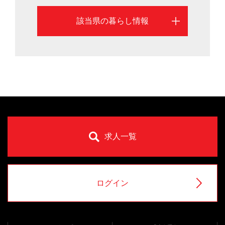
の数は全国2位で、上高地や黒部ダム、松本城や志賀高原
該当県の暮らし情報
など観光名所も豊富。信州ワインのほか、信州ジビエや
大王わさびなど食の豊かさも魅力です。長野県は安心し
て子どもを産み、育てられるよう多子世帯の保育料を減
免。女性の就業率全国2位や高齢者就業率は日本一（201
5年）など誰にでも居場所がある県づくりを進めていま
す。長野市と松本市を中心に、長野県への移住を検討す
るのに役立つ情報を掲載しています。
求人一覧
ログイン