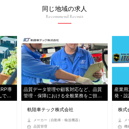
同じ地域の求人
Recommend Recruit
RP導
品質データ管理や顧客対応など、品質
産業用
んでい
管理・保障における全般業務をご担当
発・設
いただきます
軌陸車テック株式会社
株式
メーカー（自動車・輸送機器）
メ
品質管理
機