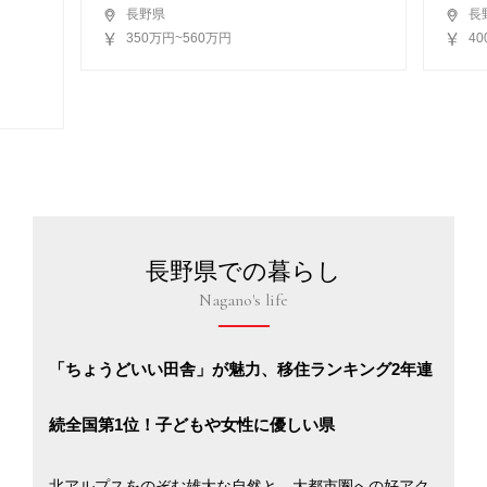
長野県
長
350万円~560万円
4
長野県での暮らし
Nagano's life
「ちょうどいい田舎」が魅力、移住ランキング2年連
続全国第1位！子どもや女性に優しい県
北アルプスをのぞむ雄大な自然と、大都市圏への好アク