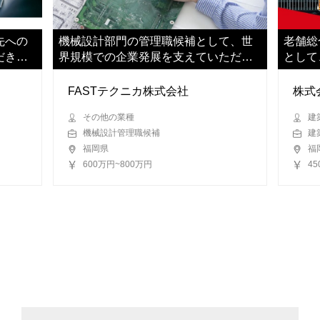
先への
機械設計部門の管理職候補として、世
老舗総
だきま
界規模での企業発展を支えていただき
として
ます
いただ
FASTテクニカ株式会社
株式
その他の業種
建
機械設計管理職候補
建
福岡県
福
600万円~800万円
4