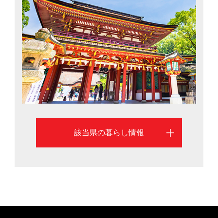
位（平成29年総務省「小売物価統計調査」）と低物価な
一方、商業施設や県内外への交通網が充実しているた
め、少ない生活コストで都会的な暮らしが手に入りま
す。UJIターン別移住希望地ランキング（2017年）にお
いて、Uターン3位、Jターン2位、Iターン6位と上位を獲
得していることから、都会慣れした人でも移住しやすい
環境であることがわかります。福岡市と北九州市を中心
に、福岡県の移住情報を掲載しています。
該当県の暮らし情報