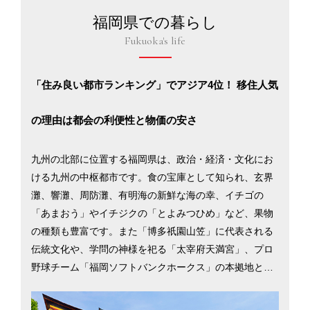
福岡県での暮らし
Fukuoka's life
「住み良い都市ランキング」でアジア4位！ 移住人気
の理由は都会の利便性と物価の安さ
九州の北部に位置する福岡県は、政治・経済・文化にお
ける九州の中枢都市です。食の宝庫として知られ、玄界
灘、響灘、周防灘、有明海の新鮮な海の幸、イチゴの
「あまおう」やイチジクの「とよみつひめ」など、果物
の種類も豊富です。また「博多祇園山笠」に代表される
伝統文化や、学問の神様を祀る「太宰府天満宮」、プロ
野球チーム「福岡ソフトバンクホークス」の本拠地と、
レジャーや文化・スポーツ面での楽しみも充実。大都市2
1市の中で総合物価の安さは北九州市が1位、福岡市が2