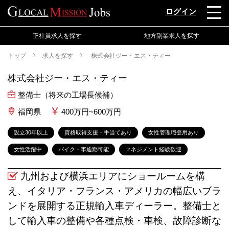
ログイン
正社員求人を探す
地方副業求人を探す
トップ
求人を探す
株式会社ジー・エス・ティー
株式会社ジー・エス・ティー
整備士（将来の工場長候補）
福岡県
400万円~600万円
設立30年以上
資格取得支援・手当てあり
女性管理職登用あり
女性活躍中
バイク・車通勤可能
マネジメント経験歓迎
九州および横浜エリアにショールームを構
え、イタリア・フランス・アメリカの幅広いブラ
ンドを展開する正規輸入車ディーラー。整備士と
して輸入車の整備や各種点検・車検、故障診断な