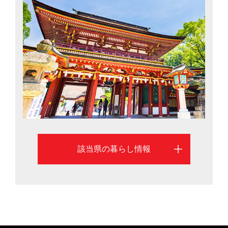
1市の中で総合物価の安さは北九州市が1位、福岡市が2
位（平成29年総務省「小売物価統計調査」）と低物価な
一方、商業施設や県内外への交通網が充実しているた
め、少ない生活コストで都会的な暮らしが手に入りま
す。UJIターン別移住希望地ランキング（2017年）にお
いて、Uターン3位、Jターン2位、Iターン6位と上位を獲
得していることから、都会慣れした人でも移住しやすい
環境であることがわかります。福岡市と北九州市を中心
に、福岡県の移住情報を掲載しています。
該当県の暮らし情報