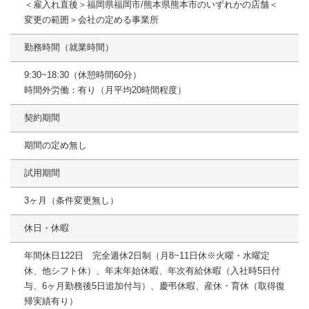
＜雇入れ直後＞福岡県福岡市/熊本県熊本市のいずれかの店舗＜
変更の範囲＞会社の定める事業所
勤務時間（就業時間）
9:30~18:30（休憩時間60分）
時間外労働：有り（月平均20時間程度）
契約期間
期間の定め無し
試用期間
3ヶ月（条件変更無し）
休日・休暇
年間休日122日 完全週休2日制（月8~11日休※火曜・水曜定
休、他シフト休）、年末年始休暇、年次有給休暇（入社時5日付
与、6ヶ月勤務後5日追加付与）、慶弔休暇、産休・育休（取得復
帰実績有り）