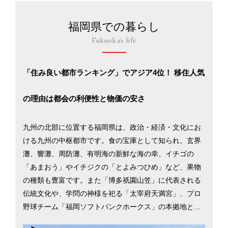
福岡県での暮らし
Fukuoka's life
「住み良い都市ランキング」でアジア4位！ 移住人気
の理由は都会の利便性と物価の安さ
九州の北部に位置する福岡県は、政治・経済・文化にお
ける九州の中枢都市です。食の宝庫として知られ、玄界
灘、響灘、周防灘、有明海の新鮮な海の幸、イチゴの
「あまおう」やイチジクの「とよみつひめ」など、果物
の種類も豊富です。また「博多祇園山笠」に代表される
伝統文化や、学問の神様を祀る「太宰府天満宮」、プロ
野球チーム「福岡ソフトバンクホークス」の本拠地と、
レジャーや文化・スポーツ面での楽しみも充実。大都市2