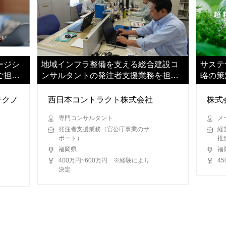
ージシ
地域インフラ整備を支える総合建設コ
サステ
ご担当
ンサルタントの発注者支援業務を担っ
略の策
ていただきます
担当い
テクノ
西日本コントラクト株式会社
株式
専門コンサルタント
メ
発注者支援業務（官公庁事業のサ
経
ポート）
推
福岡県
福
400万円~600万円 ※経験により
4
決定