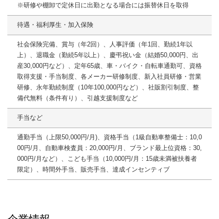
※研修や棚卸で定休日に出勤となる場合には振替休日を取得
待遇・福利厚生・加入保険
社会保険完備、賞与（年2回）、人事評価（年1回、勤続1年以
上）、退職金（勤続5年以上）、慶弔祝い金（結婚50,000円、出
産30,000円など）、定年65歳、車・バイク・自転車通勤可、資格
取得支援・手当制度、各メーカー研修制度、新入社員研修・営業
研修、永年勤続制度（10年100,000円など）、社販割引制度、整
備代無料（条件有り）、引越支援制度など
手当など
通勤手当（上限50,000円/月)、資格手当（1級自動車整備士：10,0
00円/月、自動車検査員：20,000円/月、ブランド最上位資格：30,
000円/月など）、こども手当（10,000円/月：15歳未満被扶養者
限定）、時間外手当、販売手当、達成インセンティブ