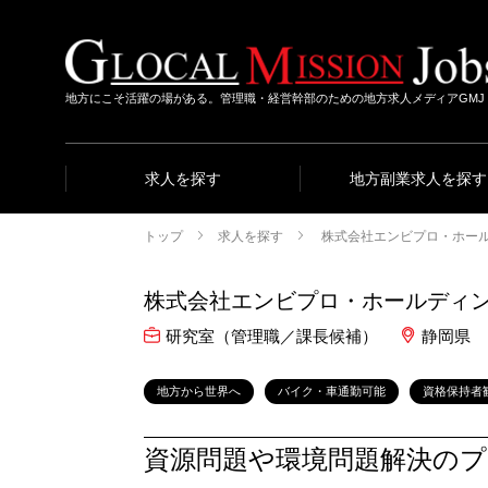
地方にこそ活躍の場がある。管理職・経営幹部のための地方求人メディアGMJ
求人を探す
地方副業求人を探す
トップ
求人を探す
株式会社エンビプロ・ホー
株式会社エンビプロ・ホールディ
研究室（管理職／課長候補）
静岡県
地方から世界へ
バイク・車通勤可能
資格保持者
資源問題や環境問題解決の