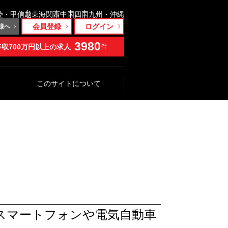
陸・甲信越
東海
関西
中国
四国
九州・沖縄
会員登録
ログイン
様へ
3980
年収700万円以上の求人
件
このサイトについて
スマートフォンや電気自動車