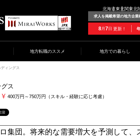
北海道
東北
関東
北
求人を掲載希望の地方企業
8
7
更新！
月
日
地方転職のススメ
地方での暮らし
ルディングス
ングス
400万円～750万円（スキル・経験に応じ考慮）
歓迎
プロ集団。将来的な需要増大を予測して、