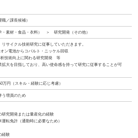
理職／課長候補）
学・素材・食品・衣料） ＞ 研究開発（その他）
、リサイクル技術研究に従事していただきます。
イオン電池からコバルト・ニッケル回収
分析技術向上に関わる研究開発 等
業拡大を目指しており、高い使命感を持って研究に従事することが可
750万円（スキル・経験に応じ考慮）
伴う増員のため
の研究開発または量産化の経験
車運転免許（通勤時に必要なため）
の経験