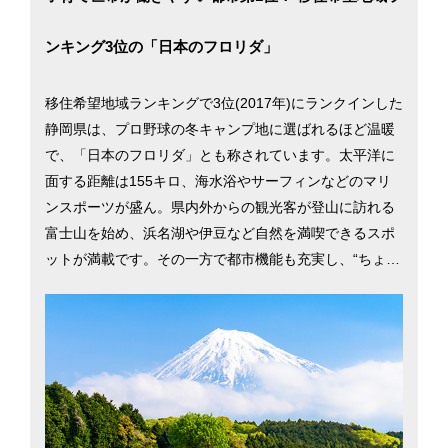
ンキング3位の「日本のフロリダ」
移住希望地域ランキングで3位(2017年)にランクインした
静岡県は、プロ野球の冬キャンプ地に選ばれるほど温暖
で、「日本のフロリダ」とも称されています。太平洋に
面する距離は155キロ、海水浴やサーフィンなどのマリ
ンスポーツが盛ん。県内外からの観光客が登山に訪れる
富士山を始め、浜名湖や伊豆など自然を満喫できるスポ
ットが満載です。その一方で都市機能も充実し、“ちょう
どいい地方都市”が移住者の人気を集めています。2015
年には静岡市の、親目線に立った子育て支援が高い評価
を受け、「共働き 子育てしやすい街（地方都市編）」で
1位に。静岡県の二大都市、静岡市と浜松市での暮らしを
考える際に役立つ、さまざまな移住情報を掲載していま
す。