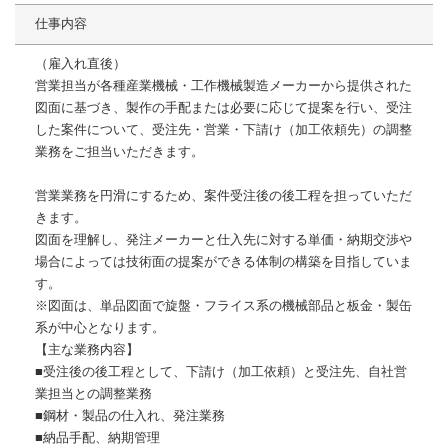
仕事内容
（雇入れ直後）
営業担当が各種産業機械・工作機械製造メーカーから提供された
図面に基づき、製作の手配または必要に応じて提案を行い、受注
した案件について、受注先・営業・下請け（加工依頼先）の調整
業務をご担当いただきます。
営業業務を円滑にするため、案件受注後の後工程を担っていただ
きます。
図面を理解し、発注メーカーと仕入先に対する単価・納期交渉や
場合によっては技術面の提案ができる体制の構築を目指していま
す。
※図面は、単品図面で旋盤・フライス系の機械部品と板金・製缶
系が中心となります。
【主な業務内容】
■受注後の後工程として、下請け（加工依頼）と受注先、自社営
業担当との調整業務
■鋼材・製品の仕入れ、発注業務
■納品手配、納期管理