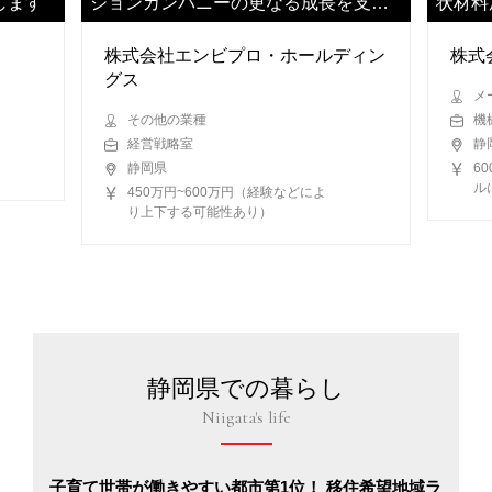
します
ションカンパニーの更なる成長を支え
状材料
ていただきます
ただき
株式会社エンビプロ・ホールディン
株式
グス
メ
その他の業種
機
経営戦略室
静
静岡県
6
ル
450万円~600万円（経験などによ
り上下する可能性あり）
静岡県での暮らし
Niigata's life
子育て世帯が働きやすい都市第1位！ 移住希望地域ラ