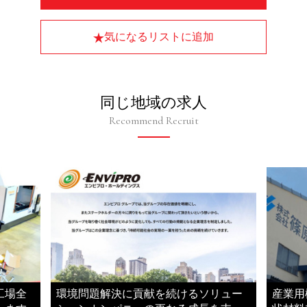
気になるリストに追加
同じ地域の求人
Recommend Recruit
工場全
環境問題解決に貢献を続けるソリュー
産業用