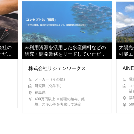
会社の
未利用資源を活用した水産飼料などの
太陽光
ただき
研究・開発業務をリードしていただき
可能エ
ます
ただき
株式会社リジェンワークス
AiN
メーカー（その他）
電
研究職（化学系）
コ
補
福島県
福
400万円以上 ※前職の給与、経
験、スキル等を考慮して決定
5