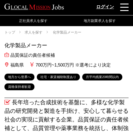
ログイン
正社員求人を探す
地方副業求人を探す
トップ
求人を探す
化学製品メーカー
化学製品メーカー
品質保証の責任者候補
福島県
700万円~1,500万円 ※選考により決定
地方から世界へ
社宅・家賃補助制度あり
月平均残業20時間以内
資格保持者歓迎
長年培った合成技術を基盤に、多様な化学製
品の研究開発と製造を手掛け、安心して暮らせる
社会の実現に貢献する企業。品質保証の責任者候
補として、品質管理や薬事業務を統括し、体制強