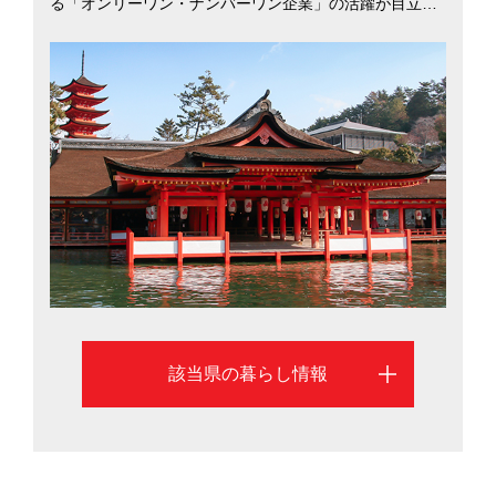
る「オンリーワン・ナンバーワン企業」の活躍が目立ち
ます。関西・九州方面どちらにもアクセスがよく、広島
ー大阪間は新幹線で約1時間40分。他府県へも気軽に訪
れられる交通網が整っています。また、野球の広島カー
プをはじめ、サッカーやバレーボールなどでも広島を本
拠地とするチームは多く、スポーツ観戦に費やす時間の
長さは全国一位（2016年総務省調べ）。広島市と福山市
での暮らしを考える際に役立つ、さまざまな移住支援情
報を掲載しています。
該当県の暮らし情報