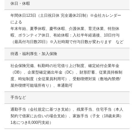
休日・休暇
年間休日123日（土日祝日休 完全週休2日制）※会社カレンダー
による
年末年始、夏季休暇、慶弔休暇、介護休業、育児休業、特別休
暇、ボランティア休日、有給休暇：入社半年経過後、10日付与
（最高付与日数20日）※入社時期で付与日数が変わります など
待遇・福利厚生・加入保険
社会保険完備、転勤時の社宅借り上げ制度、確定給付企業年金
（DB）、企業型確定拠出年金（DC）、財形貯蓄、従業員持株制
度、時短制度（全従業員利用可）、受動喫煙対策（敷地内禁煙/
屋外喫煙可能場所有り）、車通勤可
手当など
通勤手当（会社規定に基づき支給）、残業手当、住宅手当（本人
契約で借家にお住いの場合支給）、家族手当（子女（18歳未満）
1名につき8,000円支給）