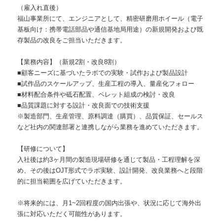
（雇入れ直後）
福山事業所にて、エンジニアとして、精密研磨用ホイール（電子
基板向け：携帯電話部品や通信基地局用途）の新規開発および既
存製品の改良をご担当いただきます。
【業務内容】（新規2割・改良8割）
■顧客ニーズに基づいたラボでの実験・試作および製品設計
■試作品のスケールアップ、生産工程の導入、量産化フォロー
■材料配合条件や砥石配置、ペレット組成の検討・改良
■品質課題に対する設計・改良面での技術支援
※製造部門、生産管理、原料調達（購買）、品質保証、セールス
など社内の関連部署と連携しながら業務を進めていただきます。
【研修について】
入社後は約3ヶ月間の製造現場研修を通じて製品・工程理解を深
め、その後はOJT形式でラボ実験、設計開発、改良業務へと段階
的に担当範囲を広げていただきます。
※将来的には、月1~2回程度の国内出張や、状況に応じて海外出
張に対応いただく可能性があります。