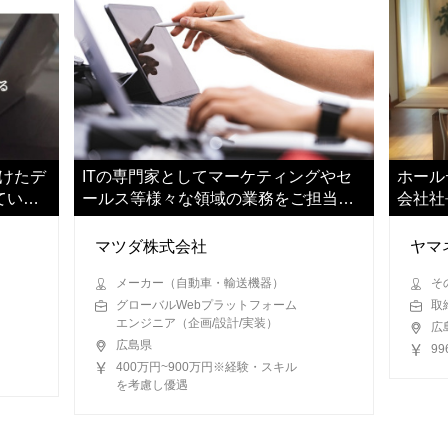
けたデ
ITの専門家としてマーケティングやセ
ホール
ていた
ールス等様々な領域の業務をご担当い
会社社
ただきます
いただ
マツダ株式会社
ヤマ
メーカー（自動車・輸送機器）
そ
グローバルWebプラットフォーム
取
エンジニア（企画/設計/実装）
広
広島県
99
400万円~900万円※経験・スキル
を考慮し優遇