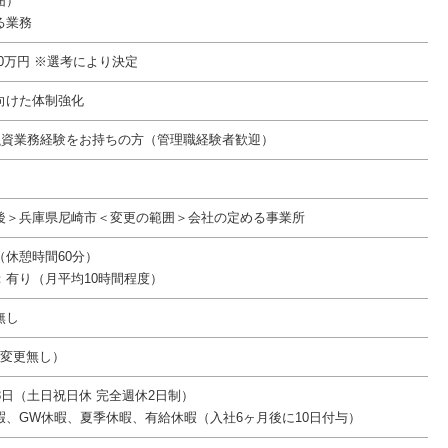
囲）
る業務
900万円 ※選考により決定
向けた体制強化
融資業務経験をお持ちの方（管理職経験者歓迎）
後＞兵庫県尼崎市＜変更の範囲＞会社の定める事業所
00（休憩時間60分）
：有り（月平均10時間程度）
無し
件変更無し）
8日（土日祝日休 完全週休2日制）
暇、GW休暇、夏季休暇、有給休暇（入社6ヶ月後に10日付与）