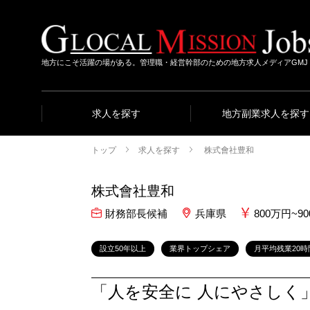
地方にこそ活躍の場がある。管理職・経営幹部のための地方求人メディアGMJ
求人を探す
地方副業求人を探す
トップ
求人を探す
株式會社豊和
株式會社豊和
財務部長候補
兵庫県
800万円~
設立50年以上
業界トップシェア
月平均残業20時
「人を安全に 人にやさしく