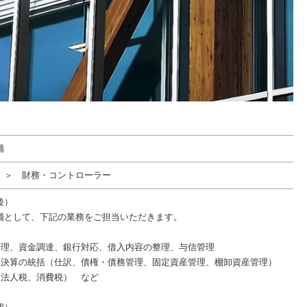
補
 ＞ 財務・コントローラー
後）
補として、下記の業務をご担当いただきます。
管理、資金調達、銀行対応、借入内容の整理、与信管理
次決算の統括（仕訳、債権・債務管理、固定資産管理、棚卸資産管理）
（法人税、消費税） など