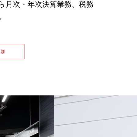
ら⽉次・年次決算業務、税務
。
追加