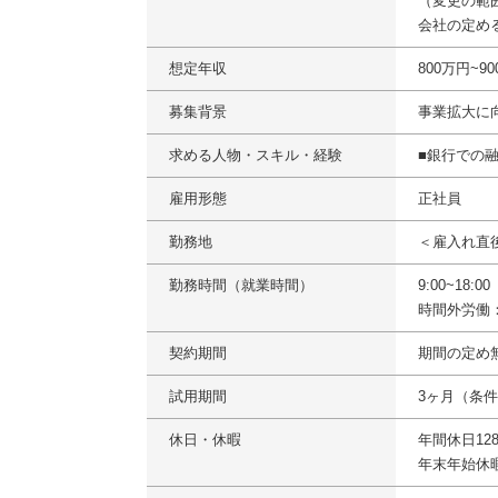
（変更の範
会社の定め
想定年収
800万円~
募集背景
事業拡大に
求める人物・スキル・経験
■銀行での
雇用形態
正社員
勤務地
＜雇入れ直
勤務時間（就業時間）
9:00~18:
時間外労働
契約期間
期間の定め
試用期間
3ヶ月（条
休日・休暇
年間休日12
年末年始休