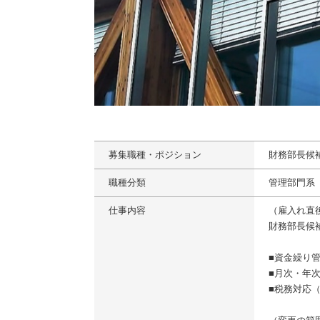
募集職種・ポジション
財務部長候
職種分類
管理部門系
仕事内容
（雇入れ直
財務部長候
■資金繰り
■月次・年
■税務対応