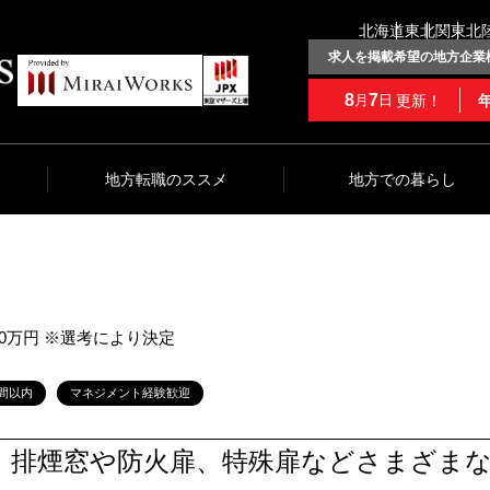
北海道
東北
関東
北
求人を掲載希望の地方企業
8
7
更新！
月
日
地方転職のススメ
地方での暮らし
900万円 ※選考により決定
間以内
マネジメント経験歓迎
」排煙窓や防火扉、特殊扉などさまざま