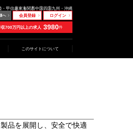
陸・甲信越
東海
関西
中国
四国
九州・沖縄
会員登録
ログイン
様へ
3980
年収700万円以上の求人
件
このサイトについて
な製品を展開し、安全で快適