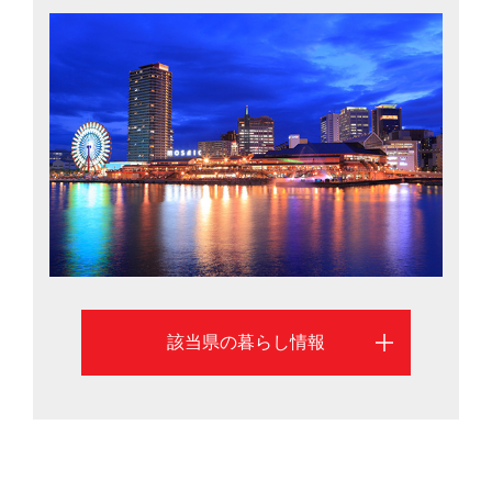
ランキング上位の街が複数あります。隣の大阪や京都に
はJR、阪急、阪神といった電車で結ばれているので車が
なくても好アクセス。東京までは新幹線で2時間40分ほ
ど。洗練された都心の暮らしも、自然に囲まれたのんび
りとした暮らしもかなえられる兵庫県の情報を、県庁所
在地である神戸市を中心にご紹介します
該当県の暮らし情報