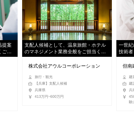
品提案
支配人候補として、温泉旅館・ホテル
一世紀
くご担
のマネジメント業務全般をご担当くだ
技術者
さい
お任せ
株式会社アウルコーポレーション
但南
旅行・観光
建
【兵庫】支配人候補
建
兵庫県
兵
413万円~600万円
4
験