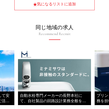
気になるリストに追加
同じ地域の求人
Recommend Recruit
して安
自動水栓専門メーカーの長野本社に
プリン
ご活躍
て、自社製品の回路設計業務全般をご
務を担
担当いただきます
いただ