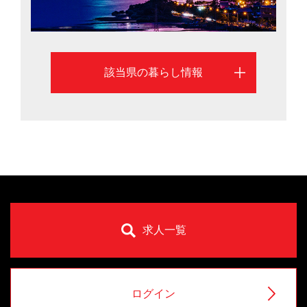
（東京）による移住希望地域ランキングでは「ちょうど
いい田舎」が評価され、2年連続1位に輝いたばかり。ま
ち暮らしも里山暮らしもかなえる魅力があります。温泉
の数は全国2位で、上高地や黒部ダム、松本城や志賀高原
該当県の暮らし情報
など観光名所も豊富。信州ワインのほか、信州ジビエや
大王わさびなど食の豊かさも魅力です。長野県は安心し
て子どもを産み、育てられるよう多子世帯の保育料を減
免。女性の就業率全国2位や高齢者就業率は日本一（201
5年）など誰にでも居場所がある県づくりを進めていま
す。長野市と松本市を中心に、長野県への移住を検討す
るのに役立つ情報を掲載しています。
求人一覧
ログイン