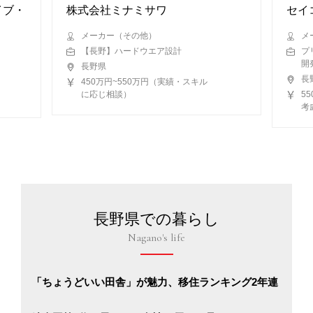
イブ・
株式会社ミナミサワ
セイ
メーカー（その他）
メ
【長野】ハードウエア設計
プ
開
長野県
長
450万円~550万円（実績・スキル
に応じ相談）
5
考
長野県での暮らし
Nagano's life
「ちょうどいい田舎」が魅力、移住ランキング2年連