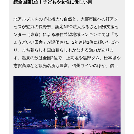
続全国第1位！子どもや女性に優しい県
北アルプスをのぞむ雄大な自然と、大都市圏への好アク
セスが魅力の長野県。認定NPO法人ふるさと回帰支援セ
ンター（東京）による移住希望地域ランキングでは「ち
ょうどいい田舎」が評価され、2年連続1位に輝いたばか
り。まち暮らしも里山暮らしもかなえる魅力がありま
す。温泉の数は全国2位で、上高地や黒部ダム、松本城や
志賀高原など観光名所も豊富。信州ワインのほか、信州
ジビエや大王わさびなど食の豊かさも魅力です。長野県
は安心して子どもを産み、育てられるよう多子世帯の保
育料を減免。女性の就業率全国 2位や高齢者就業率は日
本一（2015年）など誰にでも居場所がある県づくりを進
めています。長野市と松本市を中心に、長野県への移住
を検討するのに役立つ情報を掲載しています。北アルプ
スをのぞむ雄大な自然と、大都市圏への好アクセスが魅
力の長野県。認定NPO法人ふるさと回帰支援センター