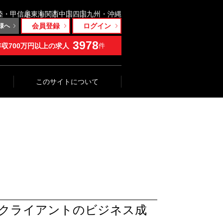
陸・甲信越
東海
関西
中国
四国
九州・沖縄
会員登録
ログイン
様へ
3978
年収700万円以上の求人
件
このサイトについて
クライアントのビジネス成