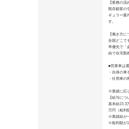
【業務の流
既存顧客の
ギュラー案
す。
【働き方に
全国どこで
率優先で「
由で在宅勤
■営業車は
・自身の車
・社用車の
※業績に応
【給与につ
基本給23.
万円（粗利額
※業績給が
※粗利額が