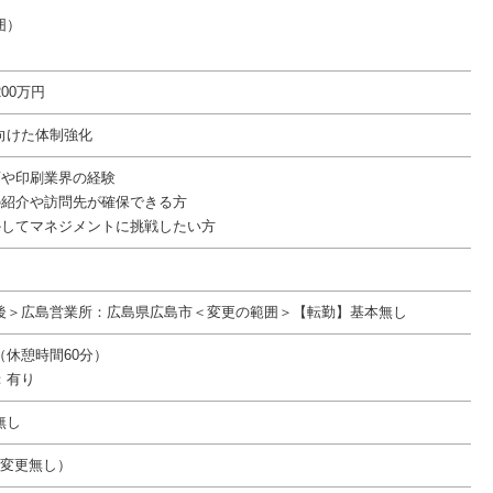
囲）
200万円
向けた体制強化
店や印刷業界の経験
の紹介や訪問先が確保できる方
かしてマネジメントに挑戦したい方
後＞広島営業所：広島県広島市＜変更の範囲＞【転勤】基本無し
00（休憩時間60分）
：有り
無し
件変更無し）