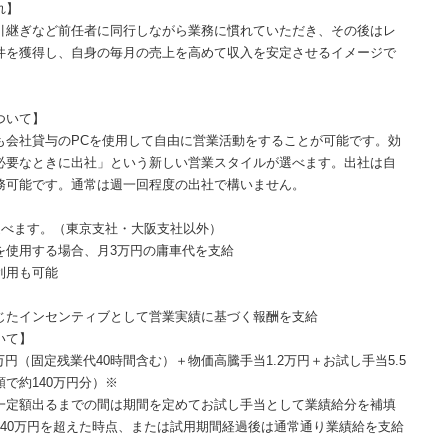
れ】
引継ぎなど前任者に同行しながら業務に慣れていただき、その後はレ
件を獲得し、自身の毎月の売上を高めて収入を安定させるイメージで
ついて】
も会社貸与のPCを使用して自由に営業活動をすることが可能です。効
必要なときに出社」という新しい営業スタイルが選べます。出社は自
務可能です。通常は週一回程度の出社で構いません。
選べます。（東京支社・大阪支社以外）
を使用する場合、月3万円の庸車代を支給
利用も可能
じたインセンティブとして営業実績に基づく報酬を支給
いて】
3万円（固定残業代40時間含む）＋物価高騰手当1.2万円＋お試し手当5.5
で約140万円分）※
一定額出るまでの間は期間を定めてお試し手当として業績給分を補填
140万円を超えた時点、または試用期間経過後は通常通り業績給を支給