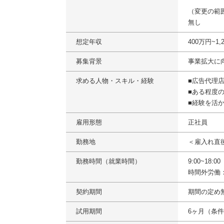
（変更の範
無し
想定年収
400万円~1,
募集背景
事業拡大に
求める人物・スキル・経験
■広告代理
■ある程度
■経験を活
雇用形態
正社員
勤務地
＜雇入れ直
勤務時間（就業時間）
9:00~18:
時間外労働
契約期間
期間の定め
試用期間
6ヶ月（条