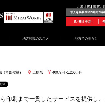
北海道
東北
関東
北
求人を掲載希望の地方企業
8
6
更新！
月
日
地方転職のススメ
地方での暮らし
職（幹部候補）
広島県
400万円~1,200万円
験歓迎
から印刷まで一貫したサービスを提供し、