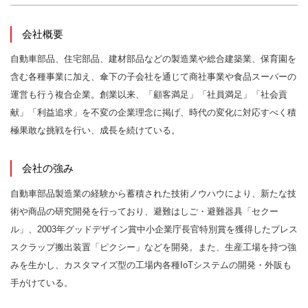
会社概要
自動車部品、住宅部品、建材部品などの製造業や総合建築業、保育園を
含む各種事業に加え、傘下の子会社を通じて商社事業や食品スーパーの
運営も行う複合企業。創業以来、「顧客満足」「社員満足」「社会貢
献」「利益追求」を不変の企業理念に掲げ、時代の変化に対応すべく積
極果敢な挑戦を行い、成長を続けている。
会社の強み
自動車部品製造業の経験から蓄積された技術ノウハウにより、新たな技
術や商品の研究開発を行っており、避難はしご・避難器具「セクー
ル」、2003年グッドデザイン賞中小企業庁長官特別賞を獲得したプレス
スクラップ搬出装置「ピクシー」などを開発。また、生産工場を持つ強
みを生かし、カスタマイズ型の工場内各種IoTシステムの開発・外販も
手がけている。