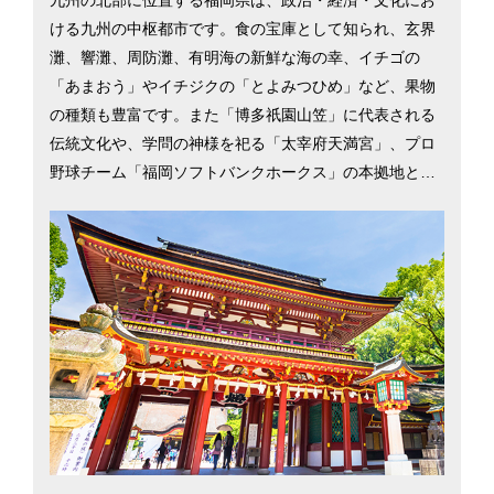
ける九州の中枢都市です。食の宝庫として知られ、玄界
灘、響灘、周防灘、有明海の新鮮な海の幸、イチゴの
「あまおう」やイチジクの「とよみつひめ」など、果物
の種類も豊富です。また「博多祇園山笠」に代表される
伝統文化や、学問の神様を祀る「太宰府天満宮」、プロ
野球チーム「福岡ソフトバンクホークス」の本拠地と、
レジャーや文化・スポーツ面での楽しみも充実。大都市2
1市の中で総合物価の安さは北九州市が1位、福岡市が2
位（平成29年総務省「小売物価統計調査」）と低物価な
一方、商業施設や県内外への交通網が充実しているた
め、少ない生活コストで都会的な暮らしが手に入りま
す。UJIターン別移住希望地ランキング（2017年）にお
いて、Uターン3位、Jターン2位、Iターン6位と上位を獲
得していることから、都会慣れした人でも移住しやすい
環境であることがわかります。福岡市と北九州市を中心
に、福岡県の移住情報を掲載しています。