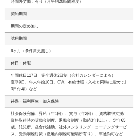
時間外労働：有り（月平均20時間程度）
契約期間
期間の定め無し
試用期間
6ヶ月（条件変更無し）
休日・休暇
年間休日117日 完全週休2日制（会社カレンダーによる）
夏季9日、年末年始10日、GW、有給休暇（入社と同時に最大で1
0日付与）など
待遇・福利厚生・加入保険
社会保険完備、昇給（年1回）、賞与（年2回）、資格取得支援/
資格取得時の奨励金制度、退職金制度（勤続3年以上）、定年65
歳、託児所、昼食代補助、社外メンタリング・コーチングサービ
ス、受動喫煙対策（敷地内喫煙可能場所有り）、車通勤可など