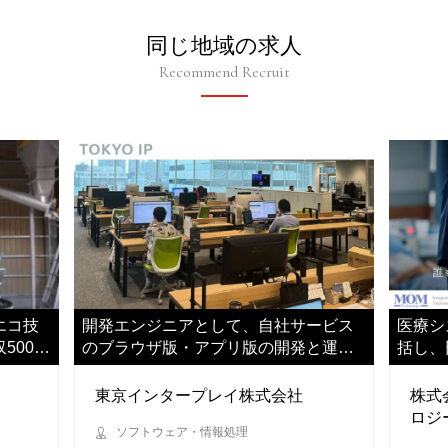
同じ地域の求人
Recommend Recruit
エコ技
開発エンジニアとして、自社サービス
医療シ
500万
のブラウザ版・アプリ版の開発と運用
括し、
をご担当ください
だきま
東京インタープレイ株式会社
株式
ロジ
ソフトウェア・情報処理