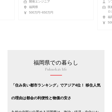
開発エンジニア
ソ
福岡県
医
ロ
500万円~650万円
福
50
福岡県での暮らし
Fukuoka's life
「住み良い都市ランキング」でアジア4位！ 移住人気
の理由は都会の利便性と物価の安さ
九州の北部に位置する福岡県は、政治・経済・文化にお