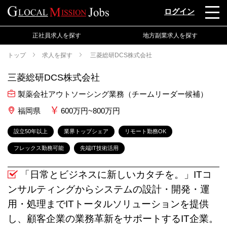
ログイン
正社員求人を探す
地方副業求人を探す
トップ
求人を探す
三菱総研DCS株式会社
三菱総研DCS株式会社
製薬会社アウトソーシング業務（チームリーダー候補）
福岡県
600万円~800万円
設立50年以上
業界トップシェア
リモート勤務OK
フレックス勤務可能
先端IT技術活用
「日常とビジネスに新しいカタチを。」ITコ
ンサルティングからシステムの設計・開発・運
用・処理までITトータルソリューションを提供
し、顧客企業の業務革新をサポートするIT企業。