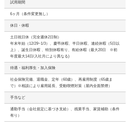
試用期間
6ヶ月（条件変更無し）
休日・休暇
土日祝日休（完全週休2日制）
年末年始（12/29~1/3）、慶弔休暇、半日休暇、連続休暇（5日以
上）、誕生日休暇 、特別休暇有り、有給休暇（最大20日 ※初
年度最大14日/入社月により異なる)
待遇・福利厚生・加入保険
社会保険完備、退職金、定年（60歳）、再雇用制度（65歳ま
で）※相談により雇用延長、受動喫煙対策（屋内全面禁煙）
手当など
通勤手当（会社規定に基づき支給）、残業手当、家賃補助（条件
有り）