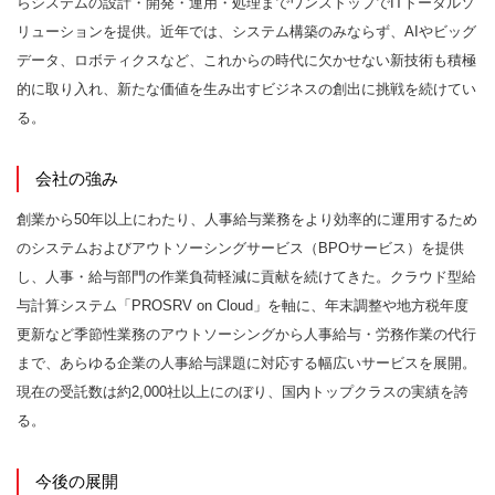
らシステムの設計・開発・運用・処理までワンストップでITトータルソ
リューションを提供。近年では、システム構築のみならず、AIやビッグ
データ、ロボティクスなど、これからの時代に欠かせない新技術も積極
的に取り入れ、新たな価値を生み出すビジネスの創出に挑戦を続けてい
る。
会社の強み
創業から50年以上にわたり、人事給与業務をより効率的に運用するため
のシステムおよびアウトソーシングサービス（BPOサービス）を提供
し、人事・給与部門の作業負荷軽減に貢献を続けてきた。クラウド型給
与計算システム「PROSRV on Cloud」を軸に、年末調整や地方税年度
更新など季節性業務のアウトソーシングから人事給与・労務作業の代行
まで、あらゆる企業の人事給与課題に対応する幅広いサービスを展開。
現在の受託数は約2,000社以上にのぼり、国内トップクラスの実績を誇
る。
今後の展開