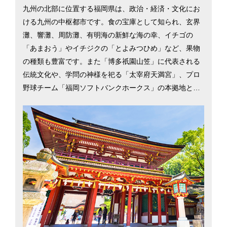
九州の北部に位置する福岡県は、政治・経済・文化にお
ける九州の中枢都市です。食の宝庫として知られ、玄界
灘、響灘、周防灘、有明海の新鮮な海の幸、イチゴの
「あまおう」やイチジクの「とよみつひめ」など、果物
の種類も豊富です。また「博多祇園山笠」に代表される
伝統文化や、学問の神様を祀る「太宰府天満宮」、プロ
野球チーム「福岡ソフトバンクホークス」の本拠地と、
レジャーや文化・スポーツ面での楽しみも充実。大都市2
1市の中で総合物価の安さは北九州市が1位、福岡市が2
位（平成29年総務省「小売物価統計調査」）と低物価な
一方、商業施設や県内外への交通網が充実しているた
め、少ない生活コストで都会的な暮らしが手に入りま
す。UJIターン別移住希望地ランキング（2017年）にお
いて、Uターン3位、Jターン2位、Iターン6位と上位を獲
得していることから、都会慣れした人でも移住しやすい
環境であることがわかります。福岡市と北九州市を中心
に、福岡県の移住情報を掲載しています。