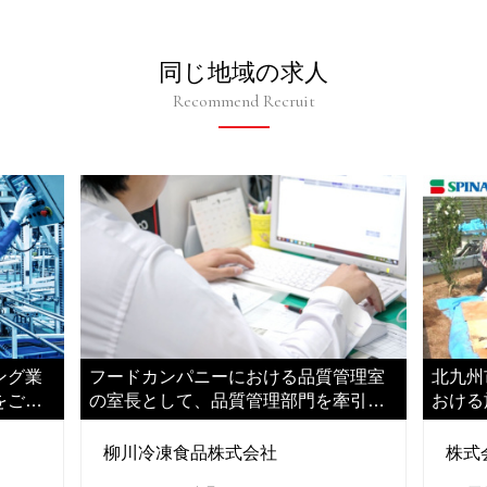
同じ地域の求人
Recommend Recruit
ング業
フードカンパニーにおける品質管理室
北九州
をご担
の室長として、品質管理部門を牽引し
おける
ていただきます
だきま
柳川冷凍食品株式会社
株式