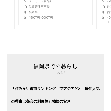
メーカー（食品）
不
品質管理室室長
造
福岡県
福
450万円~600万円
4
上
福岡県での暮らし
Fukuoka's life
「住み良い都市ランキング」でアジア4位！ 移住人気
の理由は都会の利便性と物価の安さ