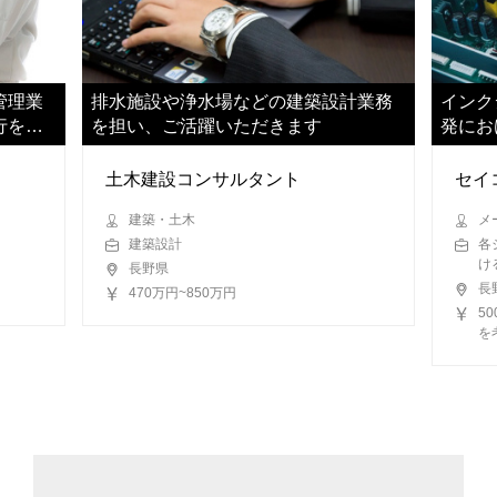
管理業
排水施設や浄水場などの建築設計業務
インク
行を支
を担い、ご活躍いただきます
発にお
ださい
土木建設コンサルタント
セイ
建築・土木
メ
建築設計
各
け
長野県
長
470万円~850万円
5
を