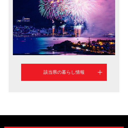
本一（2015年）など誰にでも居場所がある県づくりを進
めています。長野市と松本市を中心に、長野県への移住
を検討するのに役立つ情報を掲載しています。北アルプ
スをのぞむ雄大な自然と、大都市圏への好アクセスが魅
力の長野県。認定NPO法人ふるさと回帰支援センター
（東京）による移住希望地域ランキングでは「ちょうど
いい田舎」が評価され、2年連続1位に輝いたばかり。ま
ち暮らしも里山暮らしもかなえる魅力があります。温泉
の数は全国2位で、上高地や黒部ダム、松本城や志賀高原
該当県の暮らし情報
など観光名所も豊富。信州ワインのほか、信州ジビエや
大王わさびなど食の豊かさも魅力です。長野県は安心し
て子どもを産み、育てられるよう多子世帯の保育料を減
免。女性の就業率全国2位や高齢者就業率は日本一（201
5年）など誰にでも居場所がある県づくりを進めていま
す。長野市と松本市を中心に、長野県への移住を検討す
るのに役立つ情報を掲載しています。