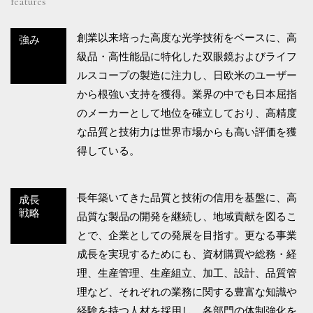
features
創業以来培った高度な光学技術をベースに、高
強み
級品・高性能品に特化した双眼鏡およびライフ
ルスコープの製造に注力し、日欧米のユーザー
から根強い支持を獲得。業界の中でも日本屈指
のメーカーとして地位を確立しており、高精度
な品質と技術力は世界市場からも高い評価を獲
得している。
長年築いてきた品質と技術の信用を基盤に、高
成長
戦略
品質な製品の開発を継続し、地域貢献を図るこ
とで、企業としての発展を目指す。更なる事業
成長を実現するためにも、資材購買や総務・経
理、生産管理、生産組立、加工、設計、品質管
理など、それぞれの業務に関する豊富な知識や
経験を持つ人材を採用し、各部門の体制強化を