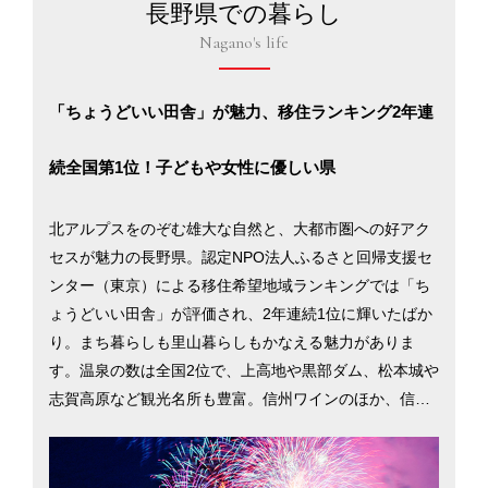
長野県での暮らし
Nagano's life
「ちょうどいい田舎」が魅力、移住ランキング2年連
続全国第1位！子どもや女性に優しい県
北アルプスをのぞむ雄大な自然と、大都市圏への好アク
セスが魅力の長野県。認定NPO法人ふるさと回帰支援セ
ンター（東京）による移住希望地域ランキングでは「ち
ょうどいい田舎」が評価され、2年連続1位に輝いたばか
り。まち暮らしも里山暮らしもかなえる魅力がありま
す。温泉の数は全国2位で、上高地や黒部ダム、松本城や
志賀高原など観光名所も豊富。信州ワインのほか、信州
ジビエや大王わさびなど食の豊かさも魅力です。長野県
は安心して子どもを産み、育てられるよう多子世帯の保
育料を減免。女性の就業率全国 2位や高齢者就業率は日