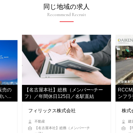
同じ地域の求人
Recommend Recruit
販売の
【名古屋本社】総務（メンバー~チー
RCC
献いた
フ）／年間休日125日／名駅直結
ンフラ
ご担当
フィリックス株式会社
株式
不動産
建
【名古屋本社】総務（メンバー~チ
【