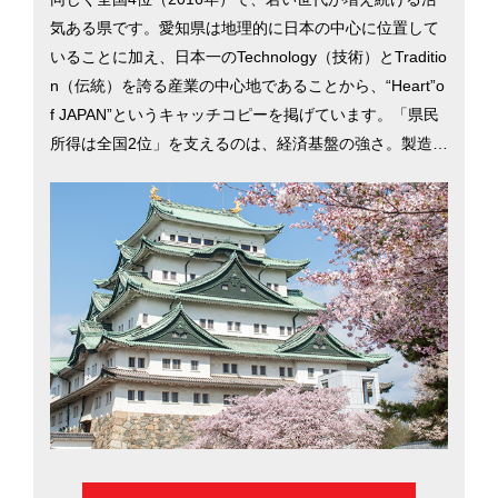
気ある県です。愛知県は地理的に日本の中心に位置して
いることに加え、日本一のTechnology（技術）とTraditio
n（伝統）を誇る産業の中心地であることから、“Heart”o
f JAPAN”というキャッチコピーを掲げています。「県民
所得は全国2位」を支えるのは、経済基盤の強さ。製造品
出荷額では40年連続日本一を誇ります。住宅地の平均地
価は東京の約3割以下で家賃は6割以下。「消費者物価地
域差指数」は98.4で、全国的にみても物価が安いことが
強みとなっています。東京へは新幹線で約1時間40分で
すが、リニア中央新幹線の開業（2027年予定）で約40分
に短縮。名古屋市を中心に、愛知県での暮らしを考える
際に役立つ移住情報を掲載しています。