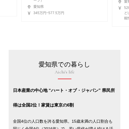
ーフ）
愛
愛知県
5
345万円~577.5万円
ど
能
愛知県での暮らし
Aichi's life
日本産業の中心地 “ハート・オブ・ジャパン” 県民所
得は全国2位！家賃は東京の6割
全国4位の人口数を誇る愛知県。15歳未満の人口割合も
同じく全国4位（2016年）で、若い世代が増え続ける活