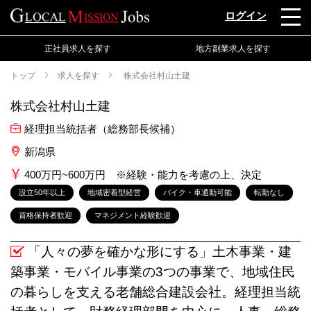
ログイン
正社員求人を探す
地方副業求人を探す
トップ
求人を探す
株式会社村山土建
株式会社村山土建
経理担当統括者（総務部長候補）
新潟県
400万円~600万円 ※経験・能力を考慮の上、決定
設立50年以上
地域密着型経営
バイク・車通勤可能
転勤なし
資格保持者歓迎
マネジメント経験歓迎
「人々の夢を確かな形にする」土木事業・建
築事業・モバイル事業の3つの事業で、地域住民
の暮らしを支える老舗総合建設会社。経理担当統