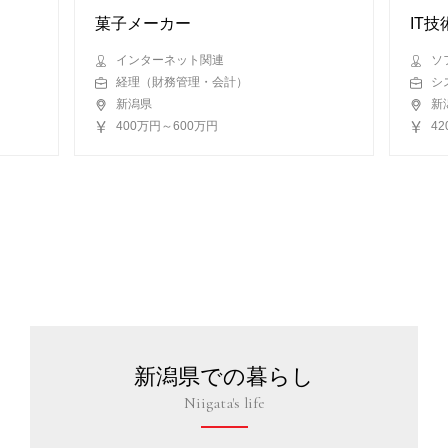
菓子メーカー
IT
インターネット関連
ソ
経理（財務管理・会計）
シ
新潟県
新
400万円～600万円
4
新潟県での暮らし
Niigata's life