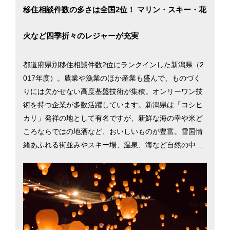
移住相談件数の多さは全国2位！ マリン・スキー・花
火など四季折々のレジャーが充実
都道府県別移住相談件数2位にランクインした新潟県（2
017年度）。農業や漁業のほか産業も盛んで、ものづく
りには欠かせない高度基盤技術が集積。オンリーワン技
術を持つ企業が多数活躍しています。新潟県は「コシヒ
カリ」発祥の地として有名ですが、新鮮な海の幸や米ど
ころならではの地酒など、おいしいものが豊富。雪国情
緒あふれる街並みやスキー場、温泉、海など自然の中で
遊べるスポットも数多く点在し、日本三大花火大会とし
て知られる「長岡大花火大会」も人気です。また、子育
てや教育に力を入れており、高等学校等の進学率は99.6
4％（文部科学省「学校基本調査」2017年）と全国1位。
新潟県での暮らしを考える際に役立つ、新潟市の移住支
援情報を掲載しています。