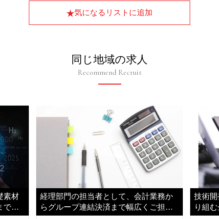
気になるリストに追加
同じ地域の求人
Recommend Recruit
礎素材
経理部門の担当者として、会計業務か
技術開
までを
らグループ連結決済まで幅広くご担当
り組む
いただきます
てご活