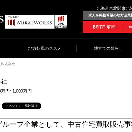
北海道
東北
関東
北
求人を掲載希望の地方企業
8
7
更新！
月
日
地方転職のススメ
地方での暮らし
ト株式会社
会社
0万円~1,000万円
マネジメント経験歓迎
グループ企業として、中古住宅買取販売事