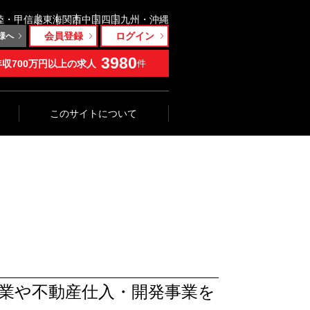
陸・甲信越
東海
関西
中国
四国
九州・沖縄
会員登録
ログイン
様へ
3980
年収700万円以上の求人
件
このサイトについて
業や不動産仕入・開発事業を