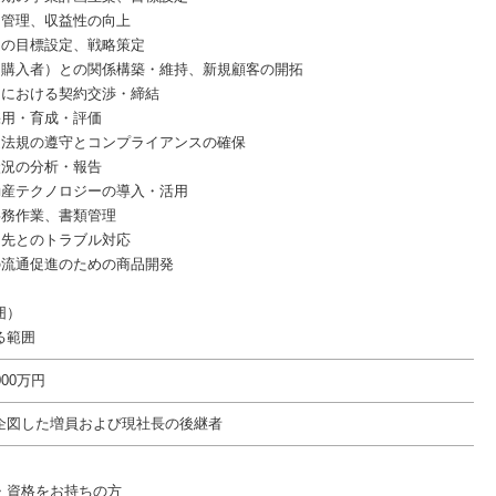
・管理、収益性の向上
ムの目標設定、戦略策定
（購入者）との関係構築・維持、新規顧客の開拓
引における契約交渉・締結
採用・育成・評価
連法規の遵守とコンプライアンスの確保
状況の分析・報告
動産テクノロジーの導入・活用
事務作業、書類管理
引先とのトラブル対応
の流通促進のための商品開発
囲）
る範囲
000万円
企図した増員および現社長の後継者
・資格をお持ちの方