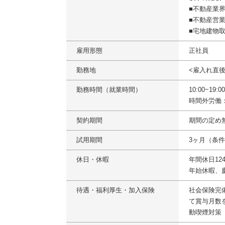
■不動産業
■不動産営
■宅地建物
雇用形態
正社員
勤務地
<雇入れ直
勤務時間（就業時間）
10:00~19
時間外労働
契約期間
期間の定め
試用期間
3ヶ月（条
休日・休暇
年間休日1
年始休暇、
待遇・福利厚生・加入保険
社会保険完
て賞与月数
動喫煙対策