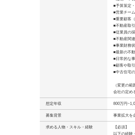
■予算策定
■営業チー
■重要顧客
■不動産取
■従業員の
■不動産関
■事業財務
■最新の不
■日常的な
■顧客や取
■中古住宅
（変更の範
会社の定め
想定年収
800万円~1,
募集背景
事業拡大を
求める人物・スキル・経験
【必須】
以下の経験