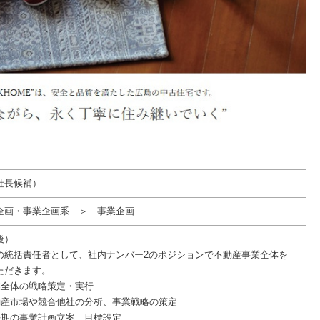
社長候補）
企画・事業企画系 ＞ 事業企画
後）
の統括責任者として、社内ナンバー2のポジションで不動産事業全体を
ただきます。
業全体の戦略策定・実行
動産市場や競合他社の分析、事業戦略の策定
長期の事業計画立案、目標設定