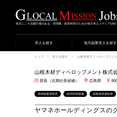
地方にこそ活躍の場がある。管理職・経営幹部のための地方求人メディアGMJ
求人を探す
地方副業求人を探す
トップ
求人を探す
山根木材ディベロップメン
山根木材ディベロップメント株式
部長（次期社長候補）
広島県
80
地域密着型経営
経営幹部候補
資格保持者歓迎
ヤマネホールディングスの