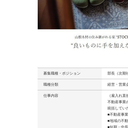
募集職種・ポジション
部長（次期
職種分類
経営・営業
仕事内容
（雇入れ直
不動産事業
統括してい
■不動産事
■地域の不
■短期・中