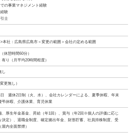
界での事業マネジメント経験
業経験
取引士
後>本社：広島県広島市＜変更の範囲＞会社の定める範囲
:00（休憩時間60分）
：有り（月平均20時間程度）
無し
件変更無し）
24日 週休2日制（火、水）、会社カレンダーによる、夏季休暇、年末
慶弔休暇、介護休業、育児休業
備、厚生年金基金、昇給（年1回）、賞与（年2回※個人の評価に応じ
を決定）、退職金制度、確定拠出年金、財形貯蓄、社員持株制度、受
（屋内全面禁煙）