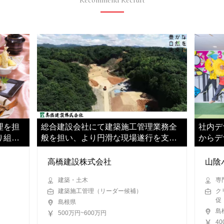
Recommend Recruit
理を担
総合建設会社にて建築施工管理業務全
社内デ
り組ん
般を担い、より円滑な現場遂行を支え
からデ
ていただきます
だきま
高橋建設株式会社
山陰
建築・土木
専
建築施工管理（リーダー候補）
ク
促
島根県
島
500万円~600万円
4