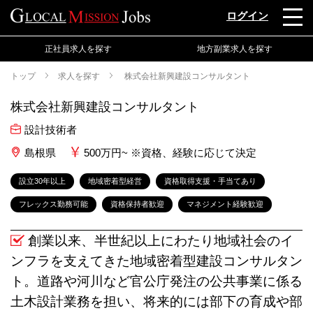
ログイン
正社員求人を探す
地方副業求人を探す
トップ
求人を探す
株式会社新興建設コンサルタント
株式会社新興建設コンサルタント
設計技術者
島根県
500万円~ ※資格、経験に応じて決定
設立30年以上
地域密着型経営
資格取得支援・手当てあり
フレックス勤務可能
資格保持者歓迎
マネジメント経験歓迎
創業以来、半世紀以上にわたり地域社会のイ
ンフラを支えてきた地域密着型建設コンサルタン
ト。道路や河川など官公庁発注の公共事業に係る
土木設計業務を担い、将来的には部下の育成や部