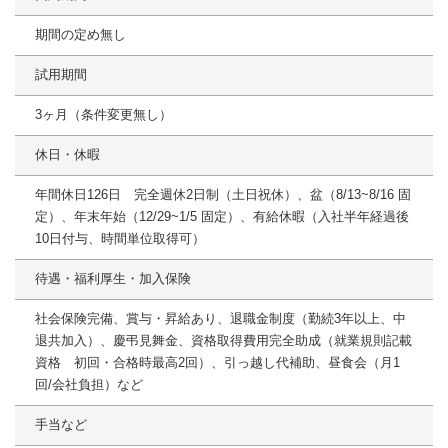
期間の定め無し
試用期間
3ヶ月（条件変更無し）
休日・休暇
年間休日126日 完全週休2日制（土日祝休）、盆（8/13~8/16 固
定）、年末年始（12/29~1/5 固定）、有給休暇（入社半年経過後
10日付与、時間単位取得可）
待遇・福利厚生・加入保険
社会保険完備、賞与・昇給あり、退職金制度（勤続3年以上、中
退共加入）、慶弔見舞金、資格取得費用完全助成（就業規則記載
資格 初回・合格時最高2回）、引っ越し代補助、昼食会（月1
回/会社負担）など
手当など