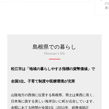
の
慮
島根県での暮らし
Shimane's life
松江市は「地域の暮らしやすさ指標の貨幣価値」で
全国1位。子育て制度や医療環境が充実
山陰地方の西側に位置する島根県。県土は東西に長く、
日本海に面する美しい海岸沿いに町が点在しています。
余暇にあてる時間が全国1位（2011年、総務省統計