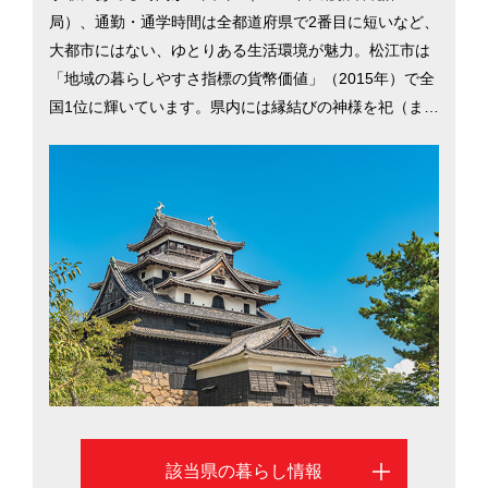
局）、通勤・通学時間は全都道府県で2番目に短いなど、
大都市にはない、ゆとりある生活環境が魅力。松江市は
「地域の暮らしやすさ指標の貨幣価値」（2015年）で全
国1位に輝いています。県内には縁結びの神様を祀（ま
つ）る出雲大社や、ユネスコ世界遺産に登録されている
石見銀山遺跡など、観光資源も豊富。日本の原風景が残
る町並みや、素朴でやさしい県民性にひかれて移住する
人も多い島根県について、松江市と出雲市を中心に紹介
します。
該当県の暮らし情報