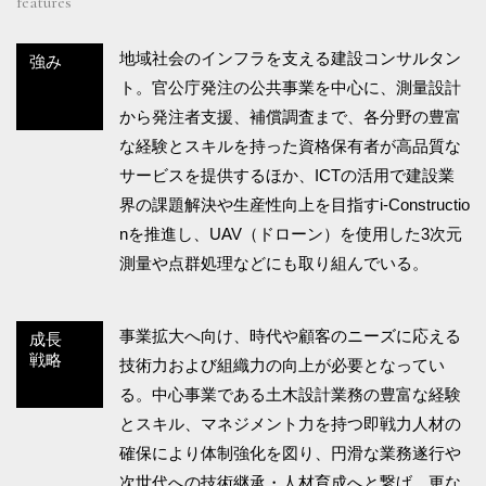
features
地域社会のインフラを支える建設コンサルタン
強み
ト。官公庁発注の公共事業を中心に、測量設計
から発注者支援、補償調査まで、各分野の豊富
な経験とスキルを持った資格保有者が高品質な
サービスを提供するほか、ICTの活用で建設業
界の課題解決や生産性向上を目指すi-Constructio
nを推進し、UAV（ドローン）を使用した3次元
測量や点群処理などにも取り組んでいる。
事業拡大へ向け、時代や顧客のニーズに応える
成長
戦略
技術力および組織力の向上が必要となってい
る。中心事業である土木設計業務の豊富な経験
とスキル、マネジメント力を持つ即戦力人材の
確保により体制強化を図り、円滑な業務遂行や
次世代への技術継承・人材育成へと繋げ、更な