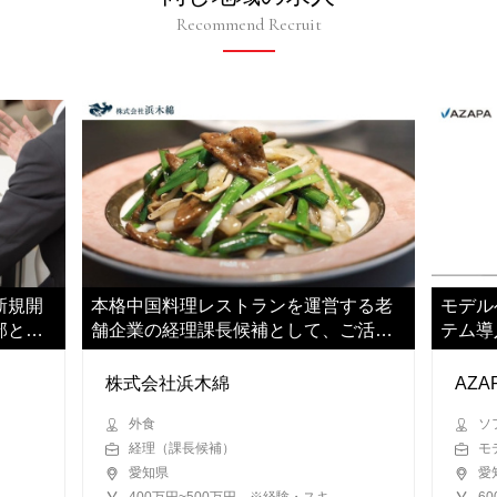
Recommend Recruit
新規開
本格中国料理レストランを運営する老
モデル
部とし
舗企業の経理課長候補として、ご活躍
テム導
いただきます
お任せ
株式会社浜木綿
AZ
外食
ソ
経理（課長候補）
モ
愛知県
愛
400万円~500万円 ※経験・スキ
6