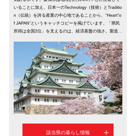
いることに加え、日本一のTechnology（技術）とTraditio
n（伝統）を誇る産業の中心地であることから、“Heart”o
f JAPAN”というキャッチコピーを掲げています。「県民
所得は全国2位」を支えるのは、経済基盤の強さ。製造品
出荷額では40年連続日本一を誇ります。住宅地の平均地
価は東京の約3割以下で家賃は6割以下。「消費者物価地
域差指数」は98.4で、全国的にみても物価が安いことが
強みとなっています。東京へは新幹線で約1時間40分で
すが、リニア中央新幹線の開業（2027年予定）で約40分
に短縮。名古屋市を中心に、愛知県での暮らしを考える
際に役立つ移住情報を掲載しています。
該当県の暮らし情報