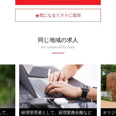
気になるリストに追加
同じ地域の求人
Recommend Recruit
して、
経理管理者として、経理業務全般など
オリジ