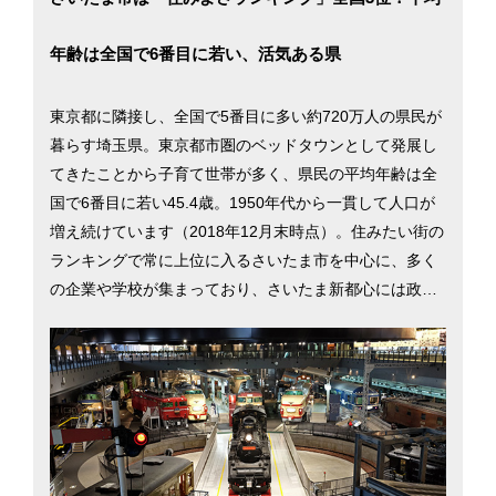
年齢は全国で6番目に若い、活気ある県
東京都に隣接し、全国で5番目に多い約720万人の県民が
暮らす埼玉県。東京都市圏のベッドタウンとして発展し
てきたことから子育て世帯が多く、県民の平均年齢は全
国で6番目に若い45.4歳。1950年代から一貫して人口が
増え続けています（2018年12月末時点）。住みたい街の
ランキングで常に上位に入るさいたま市を中心に、多く
の企業や学校が集まっており、さいたま新都心には政府
機関や官公庁も数多く入居しています。一方、秩父や川
越、飯能をはじめ、県内には自然が残されている地域も
多く、ネギやホウレンソウ、里芋といった野菜の生産も
盛んです。東京都内と変わらない生活をより安い費用で
でき、アウトドアやスポーツも気軽に楽しめる環境が魅
力です。そんな埼玉県の情報について、県庁所在地であ
るさいたま市を中心にご紹介します。