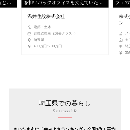
などを
を担いバックオフィスを支えていただ
フェの
きます
きます
温井住設株式会社
株式
ン
建築・土木
経理管理者（課長クラス~）
メ
埼玉県
カ
400万円~700万円
埼
3
埼玉県での暮らし
Saitama's life
さいたま市は「住みよさランキング」全国3位！平均