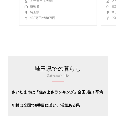
メーカー（機械）
メ
技術者
電
埼玉県
埼
430万円~650万円
4
埼玉県での暮らし
Saitama's life
さいたま市は「住みよさランキング」全国3位！平均
年齢は全国で6番目に若い、活気ある県