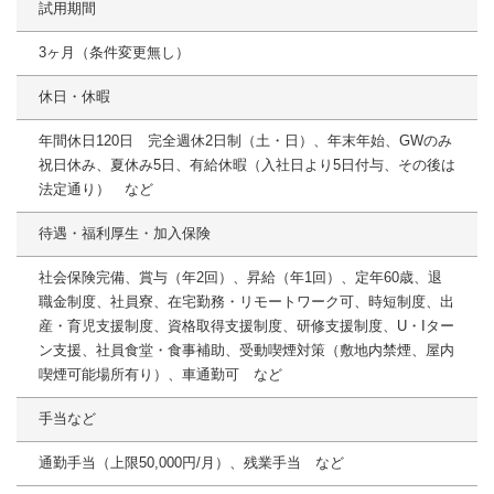
試用期間
3ヶ月（条件変更無し）
休日・休暇
年間休日120日 完全週休2日制（土・日）、年末年始、GWのみ
祝日休み、夏休み5日、有給休暇（入社日より5日付与、その後は
法定通り） など
待遇・福利厚生・加入保険
社会保険完備、賞与（年2回）、昇給（年1回）、定年60歳、退
職金制度、社員寮、在宅勤務・リモートワーク可、時短制度、出
産・育児支援制度、資格取得支援制度、研修支援制度、U・Iター
ン支援、社員食堂・食事補助、受動喫煙対策（敷地内禁煙、屋内
喫煙可能場所有り）、車通勤可 など
手当など
通勤手当（上限50,000円/月）、残業手当 など