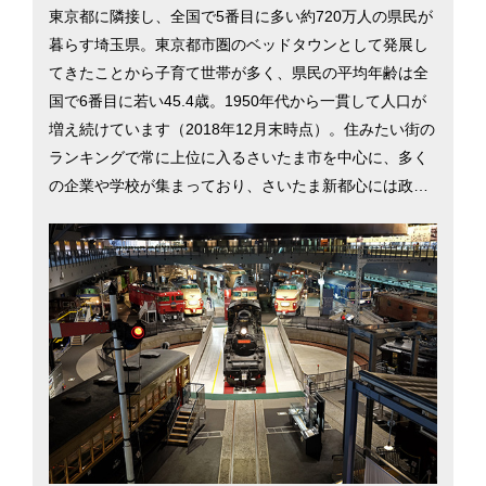
東京都に隣接し、全国で5番目に多い約720万人の県民が
暮らす埼玉県。東京都市圏のベッドタウンとして発展し
てきたことから子育て世帯が多く、県民の平均年齢は全
国で6番目に若い45.4歳。1950年代から一貫して人口が
増え続けています（2018年12月末時点）。住みたい街の
ランキングで常に上位に入るさいたま市を中心に、多く
の企業や学校が集まっており、さいたま新都心には政府
機関や官公庁も数多く入居しています。一方、秩父や川
越、飯能をはじめ、県内には自然が残されている地域も
多く、ネギやホウレンソウ、里芋といった野菜の生産も
盛んです。東京都内と変わらない生活をより安い費用で
でき、アウトドアやスポーツも気軽に楽しめる環境が魅
力です。そんな埼玉県の情報について、県庁所在地であ
るさいたま市を中心にご紹介します。