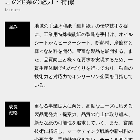
この企業の魅力・特徴
features
地域の手漉き和紙「細川紙」の伝統技術を礎
強み
に、工業用特殊機能紙の製造を手掛け、オイル
シートからビーターシート、断熱材、摩擦材と
様々な材料を開発。豊富な製品を展開する。ま
た、品質向上と様々な要求を実現するため、一
貫生産体制でものづくりを行っており、独自の
技術力と対応力でオンリーワン企業を目指して
いる。
更なる事業拡大に向け、高度なニーズに応える
成長
戦略
製品開発力・提案力、品質の向上に取り組み、
新たな紙の可能性を追求していく。また、営業
技術に精通し、マーケティング戦略や新材料の
企画立案、業務効率化を担い、チームを牽引す