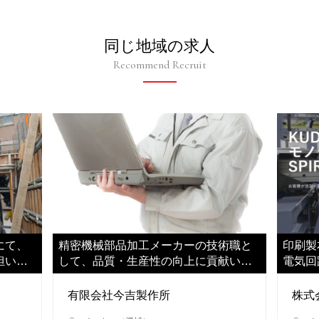
同じ地域の求人
Recommend Recruit
にて、
精密機械部品加工メーカーの技術職と
印刷製
担いご
して、品質・生産性の向上に貢献いた
電気回
だきます
担当い
有限会社今吉製作所
株式