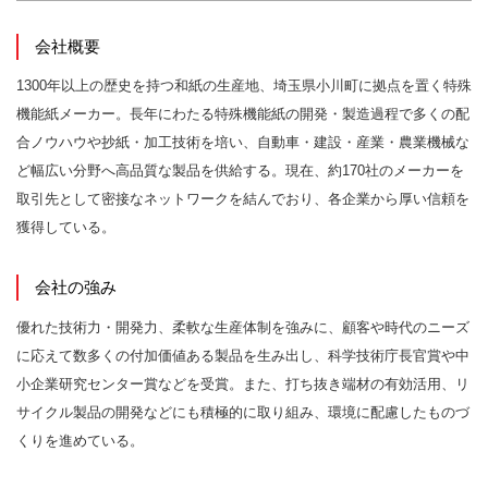
会社概要
1300年以上の歴史を持つ和紙の生産地、埼玉県小川町に拠点を置く特殊
機能紙メーカー。長年にわたる特殊機能紙の開発・製造過程で多くの配
合ノウハウや抄紙・加工技術を培い、自動車・建設・産業・農業機械な
ど幅広い分野へ高品質な製品を供給する。現在、約170社のメーカーを
取引先として密接なネットワークを結んでおり、各企業から厚い信頼を
獲得している。
会社の強み
優れた技術力・開発力、柔軟な生産体制を強みに、顧客や時代のニーズ
に応えて数多くの付加価値ある製品を生み出し、科学技術庁長官賞や中
小企業研究センター賞などを受賞。また、打ち抜き端材の有効活用、リ
サイクル製品の開発などにも積極的に取り組み、環境に配慮したものづ
くりを進めている。