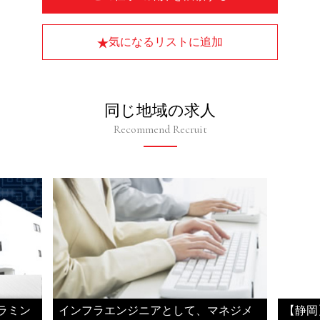
気になるリストに追加
同じ地域の求人
Recommend Recruit
ラミン
インフラエンジニアとして、マネジメ
【静岡