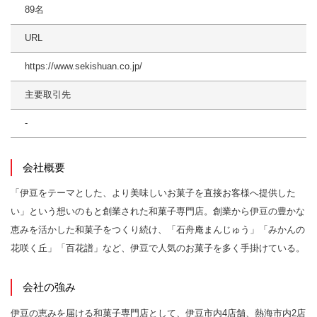
89名
URL
https://www.sekishuan.co.jp/
主要取引先
-
会社概要
「伊豆をテーマとした、より美味しいお菓子を直接お客様へ提供した
い」という想いのもと創業された和菓子専門店。創業から伊豆の豊かな
恵みを活かした和菓子をつくり続け、「石舟庵まんじゅう」「みかんの
花咲く丘」「百花譜」など、伊豆で人気のお菓子を多く手掛けている。
会社の強み
伊豆の恵みを届ける和菓子専門店として、伊豆市内4店舗、熱海市内2店