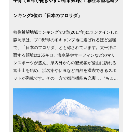
子育て世帯が働きやすい都市第1位！ 移住希望地域ラ
ンキング3位の「日本のフロリダ」
移住希望地域ランキングで3位(2017年)にランクインした
静岡県は、プロ野球の冬キャンプ地に選ばれるほど温暖
で、「日本のフロリダ」とも称されています。太平洋に
面する距離は155キロ、海水浴やサーフィンなどのマリ
ンスポーツが盛ん。県内外からの観光客が登山に訪れる
富士山を始め、浜名湖や伊豆など自然を満喫できるスポ
ットが満載です。その一方で都市機能も充実し、“ちょう
どいい地方都市”が移住者の人気を集めています。2015
年には静岡市の、親目線に立った子育て支援が高い評価
を受け、「共働き 子育てしやすい街（地方都市編）」で
1位に。静岡県の二大都市、静岡市と浜松市での暮らしを
考える際に役立つ、さまざまな移住情報を掲載していま
す。