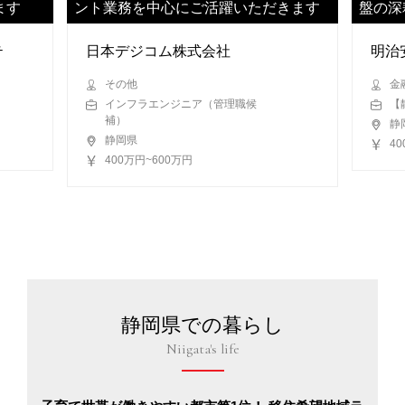
ます
ント業務を中心にご活躍いただきます
盤の深
ます
テ
日本デジコム株式会社
明治
その他
金
インフラエンジニア（管理職候
【
補）
静
静岡県
4
400万円~600万円
静岡県での暮らし
Niigata's life