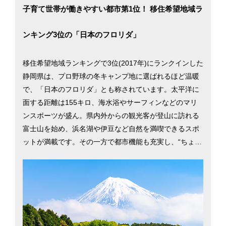
子育て世帯が働きやすい都市第1位！ 移住希望地域ラ
ンキング3位の「日本のフロリダ」
移住希望地域ランキングで3位(2017年)にランクインした
静岡県は、プロ野球の冬キャンプ地に選ばれるほど温暖
で、「日本のフロリダ」とも称されています。太平洋に
面する距離は155キロ、海水浴やサーフィンなどのマリ
ンスポーツが盛ん。県内外からの観光客が登山に訪れる
富士山を始め、浜名湖や伊豆など自然を満喫できるスポ
ットが満載です。その一方で都市機能も充実し、“ちょう
どいい地方都市”が移住者の人気を集めています。2015
年には静岡市の、親目線に立った子育て支援が高い評価
を受け、「共働き 子育てしやすい街（地方都市編）」で
1位に。静岡県の二大都市、静岡市と浜松市での暮らしを
考える際に役立つ、さまざまな移住情報を掲載していま
す。