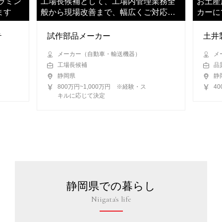
ラミン
工場長候補として、工場内管理業務全
お土産
ます
般から現場改善まで、幅広くご対応い
カーに
ただきます
ただき
テ
試作部品メーカー
土井
メーカー（自動車・輸送機器）
メ
工場長候補
品
静岡県
静
800万円~1,000万円 ※経験・ス
4
キルに応じて決定
静岡県での暮らし
Niigata's life