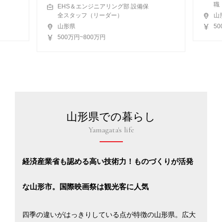
職
EHS＆エンジニアリング部 設備保
全スタッフ（リーダー）
山
山形県
5
500万円~800万円
山形県での暮らし
Yamagata's life
経済産業省も認める高い技術力！ものづくりが活発
な山形市。国際映画祭は観光客に人気
四季の違いがはっきりしている点が特徴の山形県。広大