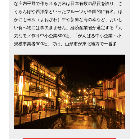
な庄内平野で作られるお米は日本有数の品質を誇り、さ
くらんぼや西洋梨といったフルーツが全国的に有名。ほ
かにも米沢（よねざわ）牛や新鮮な海の幸など、おいし
い食べ物には事欠きません。経済産業省が選定する「元
気なモノ作り中小企業300社」「がんばる中小企業・小
規模事業者300社」では、山形市が東北地方で一番多く
選出されるなど、技術力の高さが評価されています。
「山形花笠まつり」や「山形国際ドキュメンタリー映画
祭」といったイベントをはじめ、ウインタースポーツを
目当てに多くの観光客が訪れます。県民の素朴で親切な
人柄や、犯罪発生率が全国で6番目に低い（2017年）と
いう安全な環境に憧れて移住する人も多くいます。そん
な山形県の魅力について、県庁所在地の山形市を中心に
紹介します。