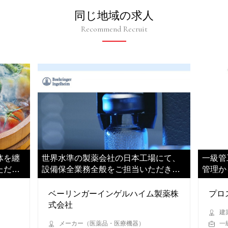
同じ地域の求人
Recommend Recruit
体を纏
世界水準の製薬会社の日本工場にて、
一級管
ただき
設備保全業務全般をご担当いただきま
管理か
す
い、ご
ベーリンガーインゲルハイム製薬株
プロ
式会社
建
メーカー（医薬品・医療機器）
一