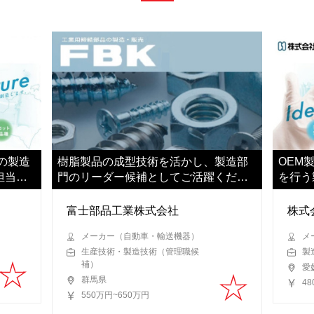
の製造
樹脂製品の成型技術を活かし、製造部
OEM
担当い
門のリーダー候補としてご活躍くださ
を行う
い
ただき
富士部品工業株式会社
株式
メーカー（自動車・輸送機器）
メ
生産技術・製造技術（管理職候
製
補）
愛
群馬県
4
550万円~650万円