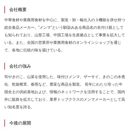
会社概要
中華食材や業務用食材を中心に、製造・卸・輸出入の３機能を併せ持つ
総合食品メーカー。”メンマ”という馴染みある商品名の名付け親として
も知られており、山形工場、中国工場を生産拠点として事業を拡大して
いる。また、全国の営業所や業務用食材のオンラインショップを通じ
て、各地に伝統の味を届けている。
会社の強み
筍やきのこ、山菜を使用した、味付けメンマ、ザーサイ、きのこの水煮
缶、乾燥椎茸、春雨など、豊富な商品を製造。 長年にわたり培った中
国全土の供給基地および、情報のネットワークを活用することで、国内
外に販路を拡大しており、業界トップクラスのメンマメーカーとして高
い知名度を誇る。
今後の展開