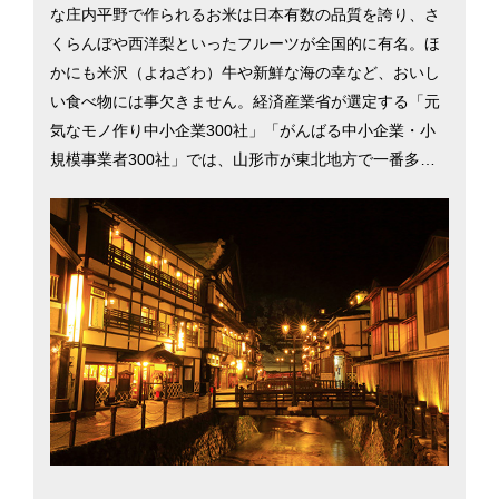
な庄内平野で作られるお米は日本有数の品質を誇り、さ
くらんぼや西洋梨といったフルーツが全国的に有名。ほ
かにも米沢（よねざわ）牛や新鮮な海の幸など、おいし
い食べ物には事欠きません。経済産業省が選定する「元
気なモノ作り中小企業300社」「がんばる中小企業・小
規模事業者300社」では、山形市が東北地方で一番多く
選出されるなど、技術力の高さが評価されています。
「山形花笠まつり」や「山形国際ドキュメンタリー映画
祭」といったイベントをはじめ、ウインタースポーツを
目当てに多くの観光客が訪れます。県民の素朴で親切な
人柄や、犯罪発生率が全国で6番目に低い（2017年）と
いう安全な環境に憧れて移住する人も多くいます。そん
な山形県の魅力について、県庁所在地の山形市を中心に
紹介します。