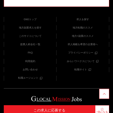
GMJトップ
求人を探す
地方副業求人を探す
地方転職のススメ
このサイトについて
地方×副業のススメ
提携人材会社一覧
求人掲載を希望の企業様へ
FAQ
プライバシーポリシー
利用規約
みらいワークスについて
お問い合わせ
転職サイト
転職エージェント
COPYRIGHT (C) みらいワークス provides GMJ
この求人に応募する
+気になる