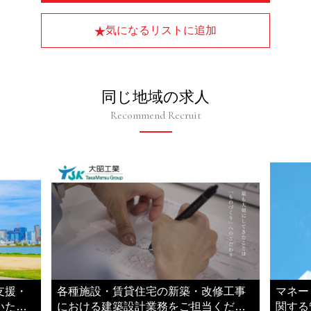
気になるリストに追加
同じ地域の求人
Recommend Recruit
支援・
各種施設・賃貸住宅の新築・改修工事
マネー
いただ
における建築設計業務をご担当くださ
関する