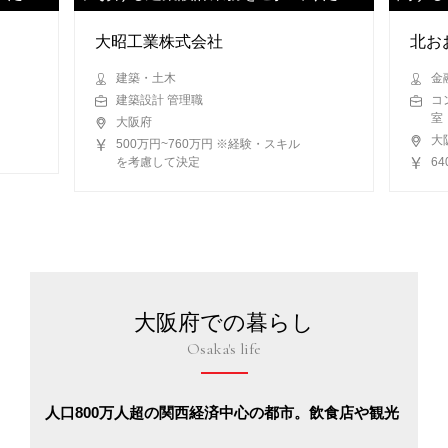
い
ます
大昭工業株式会社
北お
建築・土木
金
建築設計 管理職
コ
室
大阪府
大
500万円~760万円 ※経験・スキル
を考慮して決定
6
大阪府での暮らし
Osaka's life
人口800万人超の関西経済中心の都市。飲食店や観光